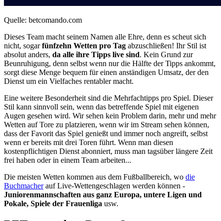
Quelle: betcomando.com
Dieses Team macht seinem Namen alle Ehre, denn es scheut sich
nicht, sogar
fünfzehn Wetten pro Tag
abzuschließen! Ihr Stil ist
absolut anders,
da alle ihre Tipps live sind
. Kein Grund zur
Beunruhigung, denn selbst wenn nur die Hälfte der Tipps ankommt,
sorgt diese Menge bequem für einen anständigen Umsatz, der den
Dienst um ein Vielfaches rentabler macht.
Eine weitere Besonderheit sind die Mehrfachtipps pro Spiel. Dieser
Stil kann sinnvoll sein, wenn das betreffende Spiel mit eigenen
Augen gesehen wird. Wir sehen kein Problem darin, mehr und mehr
Wetten auf Tore zu platzieren, wenn wir im Stream sehen können,
dass der Favorit das Spiel genießt und immer noch angreift, selbst
wenn er bereits mit drei Toren führt. Wenn man diesen
kostenpflichtigen Dienst abonniert, muss man tagsüber längere Zeit
frei haben oder in einem Team arbeiten...
Die meisten Wetten kommen aus dem Fußballbereich, wo
die
Buchmacher
auf Live-Wettengeschlagen werden können -
Juniorenmannschaften aus ganz Europa, untere Ligen und
Pokale, Spiele der Frauenliga
usw.