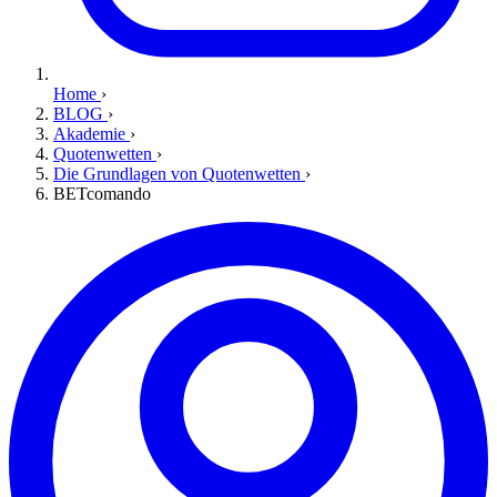
Home
›
BLOG
›
Akademie
›
Quotenwetten
›
Die Grundlagen von Quotenwetten
›
BETcomando