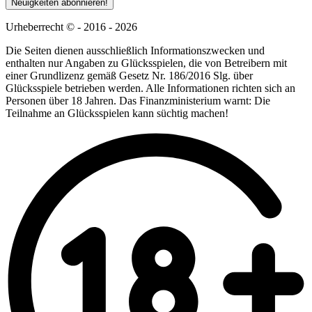
Neuigkeiten abonnieren!
Urheberrecht © - 2016 - 2026
Die Seiten dienen ausschließlich Informationszwecken und
enthalten nur Angaben zu Glücksspielen, die von Betreibern mit
einer Grundlizenz gemäß Gesetz Nr. 186/2016 Slg. über
Glücksspiele betrieben werden. Alle Informationen richten sich an
Personen über 18 Jahren. Das Finanzministerium warnt: Die
Teilnahme an Glücksspielen kann süchtig machen!