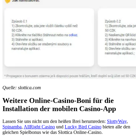
Quelle: slottica.com
Weitere Online-Casino-Boni für die
Installation der mobilen Casino-App
Lassen Sie uns nicht um den heißen Brei herumreden:
SlottyWay
,
Spinamba
,
AllRight Casino
und
Lucky Bird Casino
bieten alle den
gleichen Spielbonus wie das Slottica Online-Casino.