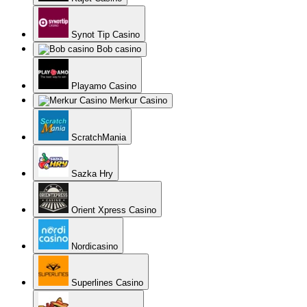
Synot Tip Casino
Bob casino
Playamo Casino
Merkur Casino
ScratchMania
Sazka Hry
Orient Xpress Casino
Nordicasino
Superlines Casino