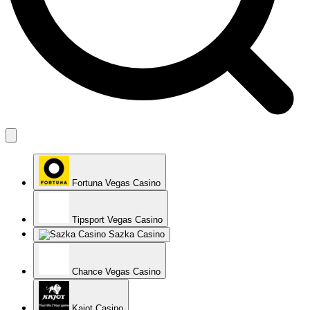
Fortuna Vegas Casino
Tipsport Vegas Casino
Sazka Casino
Chance Vegas Casino
Kajot Casino