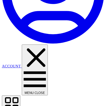
ACCOUNT
MENU
CLOSE