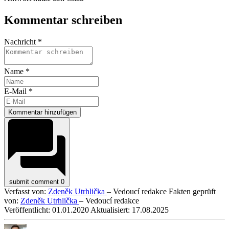
Kommentar schreiben
Nachricht *
Name *
E-Mail *
Kommentar hinzufügen
submit comment
0
Verfasst von:
Zdeněk Utrhlička
– Vedoucí redakce
Fakten geprüft
von:
Zdeněk Utrhlička
– Vedoucí redakce
Veröffentlicht:
01.01.2020
Aktualisiert:
17.08.2025