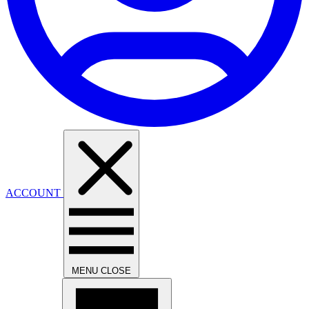
ACCOUNT
MENU
CLOSE