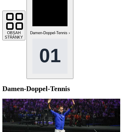
OBSAH
Damen-Doppel-Tennis
›
STRÁNKY
Damen-Doppel-Tennis