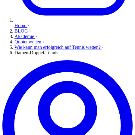
Home
›
BLOG
›
Akademie
›
Quotenwetten
›
Wie kann man erfolgreich auf Tennis wetten?
›
Damen-Doppel-Tennis