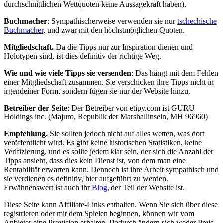
durchschnittlichen Wettquoten keine Aussagekraft haben).
Buchmacher
:
Sympathischerweise verwenden sie nur
tschechische
Buchmacher
, und zwar mit den höchstmöglichen Quoten.
Mitgliedschaft.
Da die Tipps nur zur Inspiration dienen und
Holotypen sind, ist dies definitiv der richtige Weg.
Wie und wie viele Tipps sie versenden
:
Das hängt mit dem Fehlen
einer Mitgliedschaft zusammen. Sie verschicken ihre Tipps nicht in
irgendeiner Form, sondern fügen sie nur der Website hinzu.
Betreiber der Seite
:
Der Betreiber von etipy.com ist GURU
Holdings inc. (Majuro, Republik der Marshallinseln, MH 96960)
Empfehlung.
Sie sollten jedoch nicht auf alles wetten, was dort
veröffentlicht wird. Es gibt keine historischen Statistiken, keine
Verifizierung, und es sollte jedem klar sein, der sich die Anzahl der
Tipps ansieht, dass dies kein Dienst ist, von dem man eine
Rentabilität erwarten kann. Dennoch ist ihre Arbeit sympathisch und
sie verdienen es definitiv, hier aufgeführt zu werden.
Erwähnenswert ist auch ihr
Blog
, der Teil der Website ist.
Diese Seite kann Affiliate-Links enthalten. Wenn Sie sich über diese
registrieren oder mit dem Spielen beginnen, können wir vom
Anbieter eine Provision erhalten. Dadurch ändern sich weder Preis