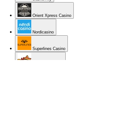
Orient Xpress Casino
Nordicasino
Superlines Casino
La Fiesta Casino
Spintropolis Casino
Reeltastic Casino
Genesis Casino
BetChan Casino
Spinamba Casino