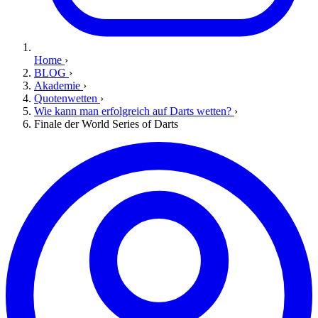
Home
›
BLOG
›
Akademie
›
Quotenwetten
›
Wie kann man erfolgreich auf Darts wetten?
›
Finale der World Series of Darts