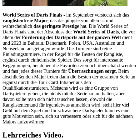
World Series of Darts Finals
- im September versteckt sich das
ranglistenfreie Major
, das das jüngste von allen ist und
wahrscheinlich
das geringste Prestige
hat. Die World Series of
Darts Finals sind der Abschluss der
World Series of Darts
, die vor
allem der
Förderung des Dartsports auf der ganzen Welt
dient
und 2023 in Bahrain, Dänemark, Polen, USA, Australien und
Neuseeland ausgetragen wurde. Die Turniere sind reine
Einladungsturniere, in der Regel für die Besten der Rangliste,
ergänzt durch einheimische Spieler. Das sorgt für interessante
Begegnungen, bei denen die Favoriten ziemlich überschätzt werden
und fast jedes dieser Turniere für
Überraschungen sorgt.
Beim
abschließenden Major treten dann die Besten der gesamten Serie an,
ergänzt durch die Tour Card-Inhaber aus den
Qualifikationsturnieren. Meistens wird es eine Gruppe von
Dartspielern geben, die nichts mit der Serie zu tun hatten, aber
davon sollte man sich nicht täuschen lassen, obwohl die
Ranglisteniemand für irgendetwas anmelden wird, steht hier
viel
Geld
auf dem Spiel und für schwächere Dartspieler kann es eine
gute Motivation sein, sich zu verbessern oder sich für die nächsten
Majors aufzuwärmen.
Lehrreiches Video.