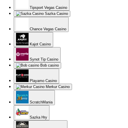
Tipsport Vegas Casino
Sazka Casino
Chance Vegas Casino
Kajot Casino
Synot Tip Casino
Bob casino
Playamo Casino
Merkur Casino
ScratchMania
Sazka Hry