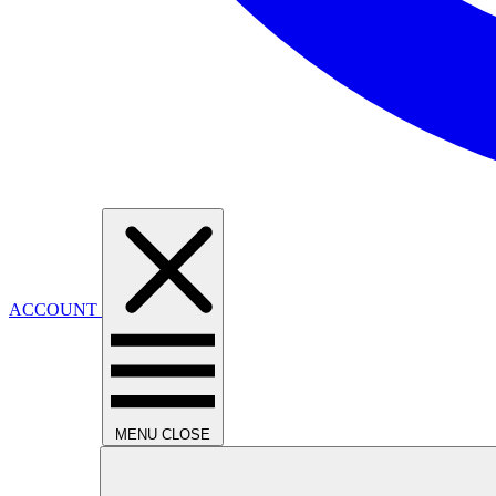
ACCOUNT
MENU
CLOSE