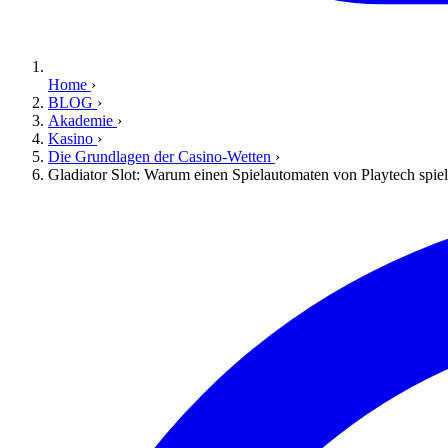
Home
›
BLOG
›
Akademie
›
Kasino
›
Die Grundlagen der Casino-Wetten
›
Gladiator Slot: Warum einen Spielautomaten von Playtech spie