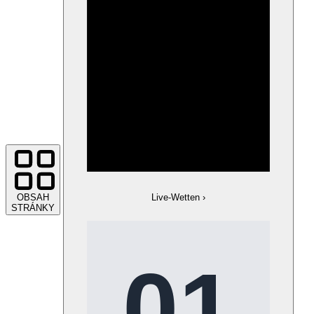
OBSAH
Live-Wetten
›
STRÁNKY