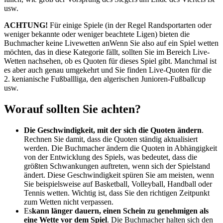
usw.
ACHTUNG!
Für einige Spiele (in der Regel Randsportarten oder
weniger bekannte oder weniger beachtete Ligen) bieten die
Buchmacher keine Livewetten anWenn Sie also auf ein Spiel wetten
möchten, das in diese Kategorie fällt, sollten Sie im Bereich Live-
Wetten nachsehen, ob es Quoten für dieses Spiel gibt. Manchmal ist
es aber auch genau umgekehrt und Sie finden Live-Quoten für die
2. kenianische Fußballliga, den algerischen Junioren-Fußballcup
usw.
Worauf sollten Sie achten?
Die Geschwindigkeit, mit der sich die Quoten ändern
.
Rechnen Sie damit, dass die Quoten ständig aktualisiert
werden. Die Buchmacher ändern die Quoten in Abhängigkeit
von der Entwicklung des Spiels, was bedeutet, dass die
größten Schwankungen auftreten, wenn sich der Spielstand
ändert. Diese Geschwindigkeit spüren Sie am meisten, wenn
Sie beispielsweise auf Basketball, Volleyball, Handball oder
Tennis wetten. Wichtig ist, dass Sie den richtigen Zeitpunkt
zum Wetten nicht verpassen.
Es
kann länger dauern, einen Schein zu genehmigen als
eine Wette vor dem Spiel
. Die Buchmacher halten sich den