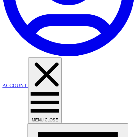
ACCOUNT
MENU
CLOSE