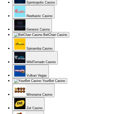
Spintropolis Casino
Reeltastic Casino
Genesis Casino
BetChan Casino
Spinamba Casino
WildTornado Casino
Vulkan Vegas
YourBet Casino
Winorama Casino
Zet Casino