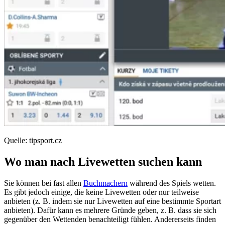
Quelle: tipsport.cz
Wo man nach Livewetten suchen kann
Sie können bei fast allen
Buchmachern
während des Spiels wetten.
Es gibt jedoch einige, die keine Livewetten oder nur teilweise
anbieten (z. B. indem sie nur Livewetten auf eine bestimmte Sportart
anbieten). Dafür kann es mehrere Gründe geben, z. B. dass sie sich
gegenüber den Wettenden benachteiligt fühlen. Andererseits finden