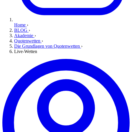
Home
›
BLOG
›
Akademie
›
Quotenwetten
›
Die Grundlagen von Quotenwetten
›
Live-Wetten