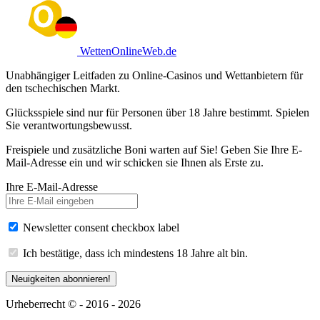
WettenOnlineWeb.de
Unabhängiger Leitfaden zu Online-Casinos und Wettanbietern für
den tschechischen Markt.
Glücksspiele sind nur für Personen über 18 Jahre bestimmt. Spielen
Sie verantwortungsbewusst.
Freispiele und zusätzliche Boni warten auf Sie! Geben Sie Ihre E-
Mail-Adresse ein und wir schicken sie Ihnen als Erste zu.
Ihre E-Mail-Adresse
Newsletter consent checkbox label
Ich bestätige, dass ich mindestens 18 Jahre alt bin.
Neuigkeiten abonnieren!
Urheberrecht © - 2016 - 2026