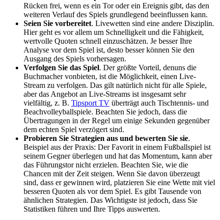
Rücken frei, wenn es ein Tor oder ein Ereignis gibt, das den
weiteren Verlauf des Spiels grundlegend beeinflussen kann.
Seien Sie vorbereitet
.
Livewetten
sind eine andere Disziplin.
Hier geht es vor allem um Schnelligkeit und die Fähigkeit,
wertvolle Quoten schnell einzuschätzen. Je besser Ihre
Analyse vor dem Spiel ist, desto besser können Sie den
Ausgang des Spiels vorhersagen.
Verfolgen Sie das Spiel
.
Der größte Vorteil
, den
uns die
Buchmacher von
bieten, ist die Möglichkeit, einen Live-
Stream zu verfolgen. Das gilt natürlich nicht für alle Spiele,
aber das Angebot an Live-Streams ist insgesamt sehr
vielfältig, z. B.
Tipsport TV
überträgt auch Tischtennis- und
Beachvolleyballspiele. Beachten Sie jedoch, dass die
Übertragungen in der Regel um einige Sekunden gegenüber
dem echten Spiel verzögert sind.
Probieren Sie Strategien aus und bewerten Sie sie
.
Beispiel aus der Praxis: Der Favorit in einem Fußballspiel ist
seinem Gegner überlegen und hat das Momentum, kann aber
das Führungstor nicht erzielen. Beachten Sie, wie die
Chancen mit der Zeit steigen. Wenn Sie davon überzeugt
sind, dass er gewinnen wird, platzieren Sie eine Wette mit viel
besseren Quoten als vor dem Spiel. Es gibt Tausende von
ähnlichen Strategien. Das Wichtigste ist jedoch, dass Sie
Statistiken führen und Ihre Tipps auswerten.