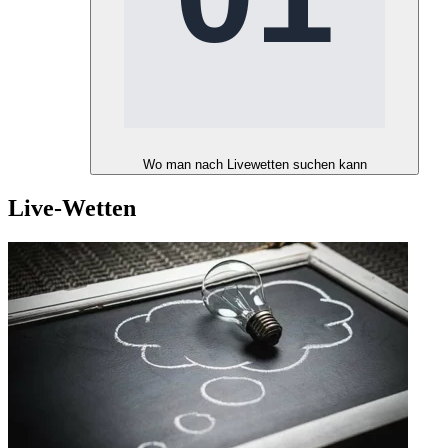
Wo man nach Livewetten suchen kann
Live-Wetten