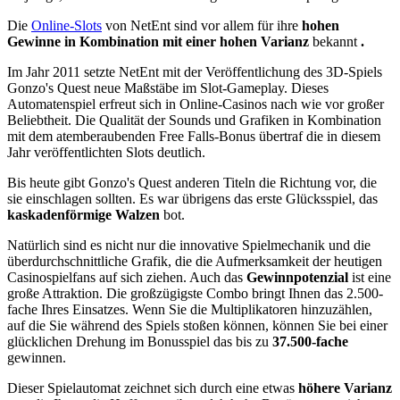
Die
Online-Slots
von NetEnt sind vor allem für ihre
hohen
Gewinne in Kombination mit einer hohen Varianz
bekannt
.
Im Jahr 2011 setzte NetEnt mit der Veröffentlichung des 3D-Spiels
Gonzo's Quest neue Maßstäbe im Slot-Gameplay. Dieses
Automatenspiel erfreut sich in Online-Casinos nach wie vor großer
Beliebtheit. Die Qualität der Sounds und Grafiken in Kombination
mit dem atemberaubenden Free Falls-Bonus übertraf die in diesem
Jahr veröffentlichten Slots deutlich.
Bis heute gibt Gonzo's Quest anderen Titeln die Richtung vor, die
sie einschlagen sollten. Es war übrigens das erste Glücksspiel, das
kaskadenförmige Walzen
bot.
Natürlich sind es nicht nur die innovative Spielmechanik und die
überdurchschnittliche Grafik, die die Aufmerksamkeit der heutigen
Casinospielfans auf sich ziehen. Auch das
Gewinnpotenzial
ist eine
große Attraktion. Die großzügigste Combo bringt Ihnen das 2.500-
fache Ihres Einsatzes. Wenn Sie die Multiplikatoren hinzuzählen,
auf die Sie während des Spiels stoßen können, können Sie bei einer
glücklichen Drehung im Bonusspiel das bis zu
37.500-fache
gewinnen.
Dieser Spielautomat zeichnet sich durch eine etwas
höhere Varianz