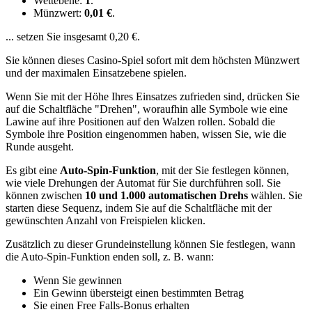
Wettebene:
1
.
Münzwert:
0,01 €
.
... setzen Sie insgesamt 0,20 €.
Sie können dieses Casino-Spiel sofort mit dem höchsten Münzwert
und der maximalen Einsatzebene spielen.
Wenn Sie mit der Höhe Ihres Einsatzes zufrieden sind, drücken Sie
auf die Schaltfläche "Drehen", woraufhin alle Symbole wie eine
Lawine auf ihre Positionen auf den Walzen rollen. Sobald die
Symbole ihre Position eingenommen haben, wissen Sie, wie die
Runde ausgeht.
Es gibt eine
Auto-Spin-Funktion
, mit der Sie festlegen können,
wie viele Drehungen der Automat für Sie durchführen soll. Sie
können zwischen
10 und 1.000 automatischen Drehs
wählen. Sie
starten diese Sequenz, indem Sie auf die Schaltfläche mit der
gewünschten Anzahl von Freispielen klicken.
Zusätzlich zu dieser Grundeinstellung können Sie festlegen, wann
die Auto-Spin-Funktion enden soll, z. B. wann:
Wenn Sie gewinnen
Ein Gewinn übersteigt einen bestimmten Betrag
Sie einen Free Falls-Bonus erhalten