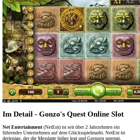
Im Detail - Gonzo's Quest Online Slot
Net Entertainment
(NetEnt) ist seit über 2 Jahrzehnten ein
führendes Unternehmen auf dem Glücksspielmarkt. NetEnt ist
derjenige, der die Messlatte höher legt und Grenzen sprengt.