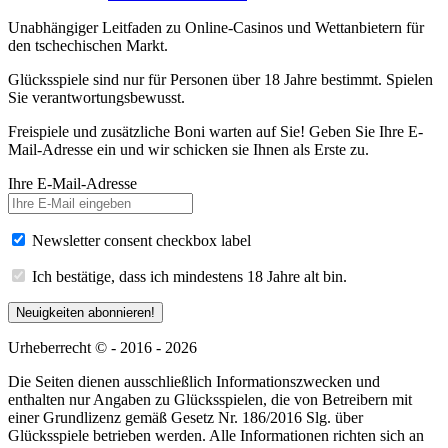
Unabhängiger Leitfaden zu Online-Casinos und Wettanbietern für
den tschechischen Markt.
Glücksspiele sind nur für Personen über 18 Jahre bestimmt. Spielen
Sie verantwortungsbewusst.
Freispiele und zusätzliche Boni warten auf Sie! Geben Sie Ihre E-
Mail-Adresse ein und wir schicken sie Ihnen als Erste zu.
Ihre E-Mail-Adresse
Newsletter consent checkbox label
Ich bestätige, dass ich mindestens 18 Jahre alt bin.
Neuigkeiten abonnieren!
Urheberrecht © - 2016 - 2026
Die Seiten dienen ausschließlich Informationszwecken und
enthalten nur Angaben zu Glücksspielen, die von Betreibern mit
einer Grundlizenz gemäß Gesetz Nr. 186/2016 Slg. über
Glücksspiele betrieben werden. Alle Informationen richten sich an