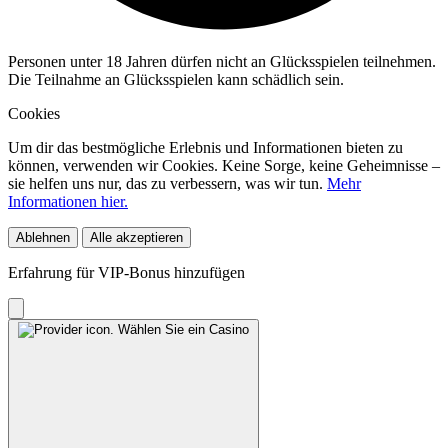
Personen unter 18 Jahren dürfen nicht an Glücksspielen teilnehmen.
Die Teilnahme an Glücksspielen kann schädlich sein.
Cookies
Um dir das bestmögliche Erlebnis und Informationen bieten zu
können, verwenden wir Cookies. Keine Sorge, keine Geheimnisse –
sie helfen uns nur, das zu verbessern, was wir tun.
Mehr
Informationen hier.
Ablehnen
Alle akzeptieren
Erfahrung für VIP-Bonus hinzufügen
Wählen Sie ein Casino