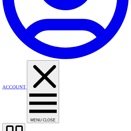
ACCOUNT
MENU
CLOSE