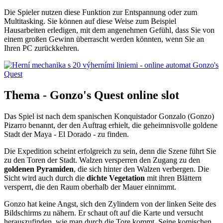
Die Spieler nutzen diese Funktion zur Entspannung oder zum
Multitasking. Sie können auf diese Weise zum Beispiel
Hausarbeiten erledigen, mit dem angenehmen Gefühl, dass Sie von
einem großen Gewinn überrascht werden könnten, wenn Sie an
Ihren PC zurückkehren.
Thema - Gonzo's Quest online slot
Das Spiel ist nach dem spanischen Konquistador Gonzalo (Gonzo)
Pizarro benannt, der den Auftrag erhielt, die geheimnisvolle goldene
Stadt der Maya - El Dorado - zu finden.
Die Expedition scheint erfolgreich zu sein, denn die Szene führt Sie
zu den Toren der Stadt. Walzen versperren den Zugang zu den
goldenen Pyramiden
, die sich hinter den Walzen verbergen. Die
Sicht wird auch durch die
dichte Vegetation
mit ihren Blättern
versperrt, die den Raum oberhalb der Mauer einnimmt.
Gonzo hat keine Angst, sich den Zylindern von der linken Seite des
Bildschirms zu nähern. Er schaut oft auf die Karte und versucht
herauszufinden, wie man durch die Tore kommt. Seine komischen