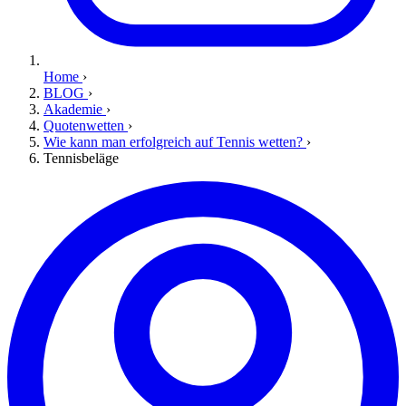
Home
›
BLOG
›
Akademie
›
Quotenwetten
›
Wie kann man erfolgreich auf Tennis wetten?
›
Tennisbeläge