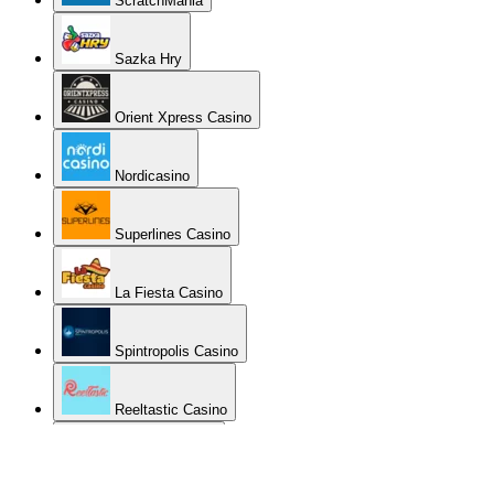
ScratchMania
Sazka Hry
Orient Xpress Casino
Nordicasino
Superlines Casino
La Fiesta Casino
Spintropolis Casino
Reeltastic Casino
Genesis Casino
BetChan Casino