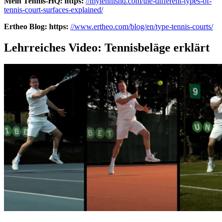
Mein Tennis-HQ: https:
//mytennishq.com/the-different-types-of-
tennis-court-surfaces-explained/
Ertheo Blog: https:
//www.ertheo.com/blog/en/type-tennis-courts/
Lehrreiches Video: Tennisbeläge erklärt