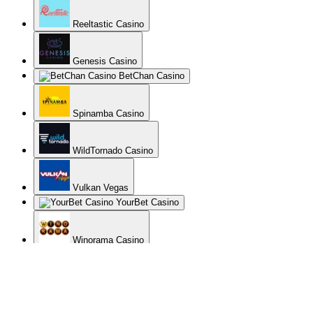
Reeltastic Casino
Genesis Casino
BetChan Casino
Spinamba Casino
WildTornado Casino
Vulkan Vegas
YourBet Casino
Winorama Casino
Zet Casino