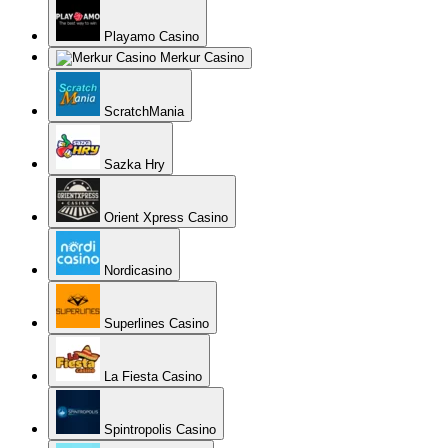
Playamo Casino
Merkur Casino
ScratchMania
Sazka Hry
Orient Xpress Casino
Nordicasino
Superlines Casino
La Fiesta Casino
Spintropolis Casino