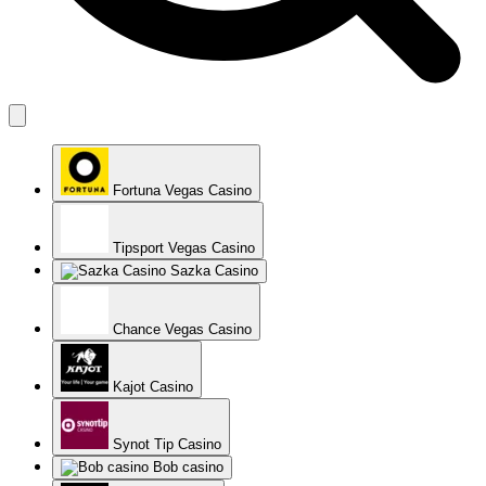
Fortuna Vegas Casino
Tipsport Vegas Casino
Sazka Casino
Chance Vegas Casino
Kajot Casino
Synot Tip Casino
Bob casino