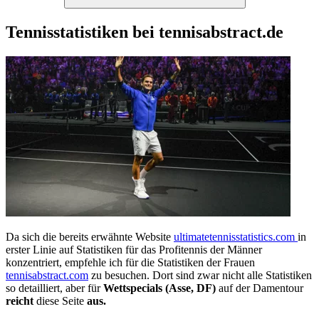
Tennisstatistiken bei tennisabstract.de
Da sich die bereits erwähnte Website
ultimatetennisstatistics.com
in
erster Linie auf Statistiken für das Profitennis der Männer
konzentriert, empfehle ich für die Statistiken der Frauen
tennisabstract.com
zu besuchen. Dort sind zwar nicht alle Statistiken
so detailliert, aber für
Wettspecials (Asse, DF)
auf der Damentour
reicht
diese Seite
aus.