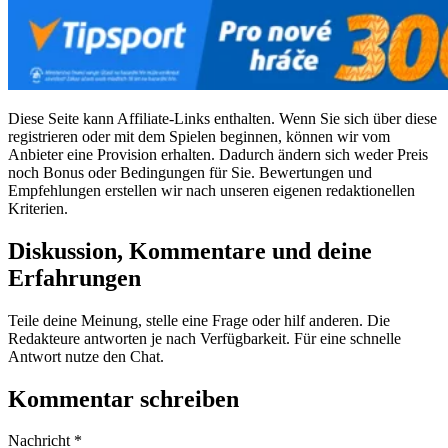
Diese Seite kann Affiliate-Links enthalten. Wenn Sie sich über diese
registrieren oder mit dem Spielen beginnen, können wir vom
Anbieter eine Provision erhalten. Dadurch ändern sich weder Preis
noch Bonus oder Bedingungen für Sie. Bewertungen und
Empfehlungen erstellen wir nach unseren eigenen redaktionellen
Kriterien.
Diskussion, Kommentare und deine
Erfahrungen
Teile deine Meinung, stelle eine Frage oder hilf anderen. Die
Redakteure antworten je nach Verfügbarkeit. Für eine schnelle
Antwort nutze den Chat.
Kommentar schreiben
Nachricht *