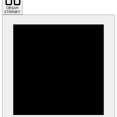
OBSAH
STRÁNKY