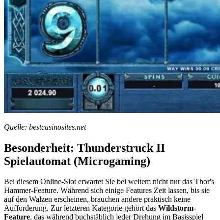
Quelle: bestcasinosites.net
Besonderheit: Thunderstruck II
Spielautomat (Microgaming)
Bei diesem Online-Slot erwartet Sie bei weitem nicht nur das Thor's
Hammer-Feature. Während sich einige Features Zeit lassen, bis sie
auf den Walzen erscheinen, brauchen andere praktisch keine
Aufforderung. Zur letzteren Kategorie gehört das
Wildstorm-
Feature
, das während buchstäblich jeder Drehung im Basisspiel