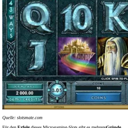
Quelle: slotsmate.com
Für den
Erfolg
dieses Microgaming-Slots gibt es mehrere
Gründe
.