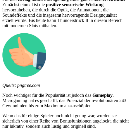
Zunächst einmal ist die
positive sensorische Wirkung
hervorzuheben, die durch die Optik, die Animationen, die
Soundeffekte und die insgesamt hervorragende Designqualität
erzielt wurde. Bis heute kann Thunderstruck II in diesem Bereich
mit modernen Slots mithalten.
Quelle: pngtree.com
Noch wichtiger für die Popularität ist jedoch das
Gameplay
.
Microgaming hat es geschafft, das Potenzial der revolutionären 243
Gewinnlinien bis zum Maximum auszuschöpfen.
Wenn das für einige Spieler noch nicht genug war, wurden sie
sicherlich von einer Reihe von Bonusfunktionen angelockt, die nicht
nur lukrativ, sondern auch lustig und originell sind.