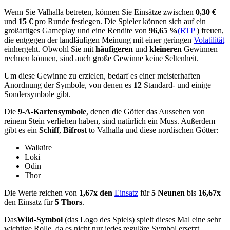
Wenn Sie Valhalla betreten, können Sie Einsätze zwischen
0,30 €
und
15 €
pro Runde festlegen. Die Spieler können sich auf ein
großartiges Gameplay und eine Rendite von
96,65 %
(RTP
) freuen,
die entgegen der landläufigen Meinung mit einer geringen
Volatilität
einhergeht. Obwohl Sie mit
häufigeren
und
kleineren
Gewinnen
rechnen können, sind auch große Gewinne keine Seltenheit.
Um diese Gewinne zu erzielen, bedarf es einer meisterhaften
Anordnung der Symbole, von denen es
12
Standard- und einige
Sondersymbole gibt.
Die
9-A-Kartensymbole
, denen die Götter das Aussehen von
reinem Stein verliehen haben, sind natürlich ein Muss. Außerdem
gibt es ein
Schiff
,
Bifrost
to Valhalla und diese nordischen Götter:
Walküre
Loki
Odin
Thor
Die Werte reichen von
1,67x den
Einsatz
für
5 Neunen
bis
16,67x
den Einsatz für
5 Thors
.
Das
Wild-Symbol
(das Logo des Spiels) spielt dieses Mal eine sehr
wichtige Rolle, da es nicht nur jedes reguläre Symbol ersetzt,