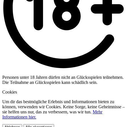
Personen unter 18 Jahren dürfen nicht an Glücksspielen teilnehmen.
Die Teilnahme an Glücksspielen kann schädlich sein.
Cookies
Um dir das bestmögliche Erlebnis und Informationen bieten zu
können, verwenden wir Cookies. Keine Sorge, keine Geheimnisse –
sie helfen uns nur, das zu verbessern, was wir tun.
Mehr
Informationen hier.