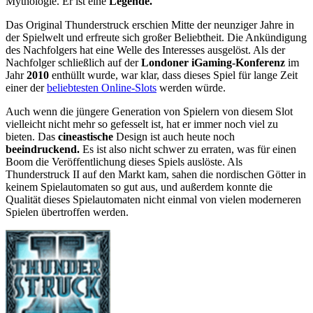
Mythologie. Er ist eine
Legende.
Das Original Thunderstruck erschien Mitte der neunziger Jahre in
der Spielwelt und erfreute sich großer Beliebtheit. Die Ankündigung
des Nachfolgers hat eine Welle des Interesses ausgelöst. Als der
Nachfolger schließlich auf der
Londoner iGaming-Konferenz
im
Jahr
2010
enthüllt wurde, war klar, dass dieses Spiel für lange Zeit
einer der
beliebtesten Online-Slots
werden würde.
Auch wenn die jüngere Generation von Spielern von diesem Slot
vielleicht nicht mehr so gefesselt ist, hat er immer noch viel zu
bieten. Das
cineastische
Design ist auch heute noch
beeindruckend.
Es ist also nicht schwer zu erraten, was für einen
Boom die Veröffentlichung dieses Spiels auslöste. Als
Thunderstruck II auf den Markt kam, sahen die nordischen Götter in
keinem Spielautomaten so gut aus, und außerdem konnte die
Qualität dieses Spielautomaten nicht einmal von vielen moderneren
Spielen übertroffen werden.