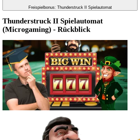
Freispielbonus: Thunderstruck II Spielautomat
Thunderstruck II Spielautomat
(Microgaming) - Rückblick