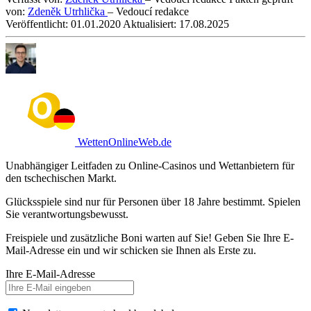
von:
Zdeněk Utrhlička
– Vedoucí redakce
Veröffentlicht:
01.01.2020
Aktualisiert:
17.08.2025
WettenOnlineWeb.de
Unabhängiger Leitfaden zu Online-Casinos und Wettanbietern für
den tschechischen Markt.
Glücksspiele sind nur für Personen über 18 Jahre bestimmt. Spielen
Sie verantwortungsbewusst.
Freispiele und zusätzliche Boni warten auf Sie! Geben Sie Ihre E-
Mail-Adresse ein und wir schicken sie Ihnen als Erste zu.
Ihre E-Mail-Adresse