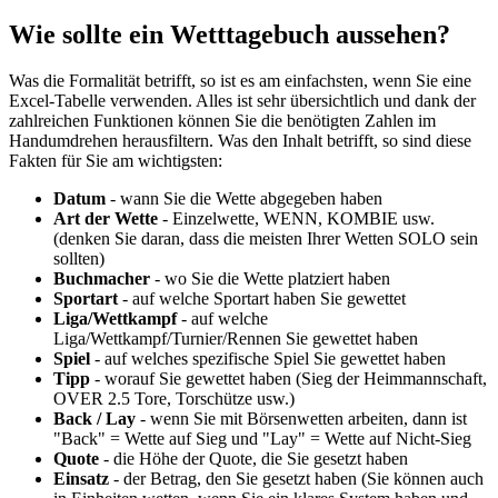
Wie sollte ein Wetttagebuch aussehen?
Was die Formalität betrifft, so ist es am einfachsten, wenn Sie eine
Excel-Tabelle verwenden. Alles ist sehr übersichtlich und dank der
zahlreichen Funktionen können Sie die benötigten Zahlen im
Handumdrehen herausfiltern. Was den Inhalt betrifft, so sind diese
Fakten für Sie am wichtigsten:
Datum
- wann Sie die Wette abgegeben haben
Art der Wette
- Einzelwette, WENN, KOMBIE usw.
(denken Sie daran, dass die meisten Ihrer Wetten SOLO sein
sollten)
Buchmacher
- wo Sie die Wette platziert haben
Sportart
- auf welche Sportart haben Sie gewettet
Liga/Wettkampf
- auf welche
Liga/Wettkampf/Turnier/Rennen Sie gewettet haben
Spiel
- auf welches spezifische Spiel Sie gewettet haben
Tipp
- worauf Sie gewettet haben (Sieg der Heimmannschaft,
OVER 2.5 Tore, Torschütze usw.)
Back / Lay
- wenn Sie mit Börsenwetten arbeiten, dann ist
"Back" = Wette auf Sieg und "Lay" = Wette auf Nicht-Sieg
Quote
- die Höhe der Quote, die Sie gesetzt haben
Einsatz
- der Betrag, den Sie gesetzt haben (Sie können auch