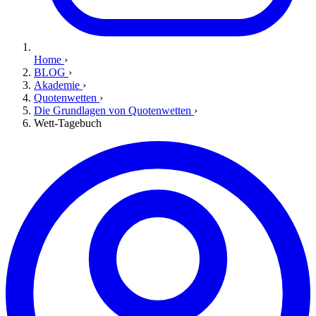
Home
›
BLOG
›
Akademie
›
Quotenwetten
›
Die Grundlagen von Quotenwetten
›
Wett-Tagebuch