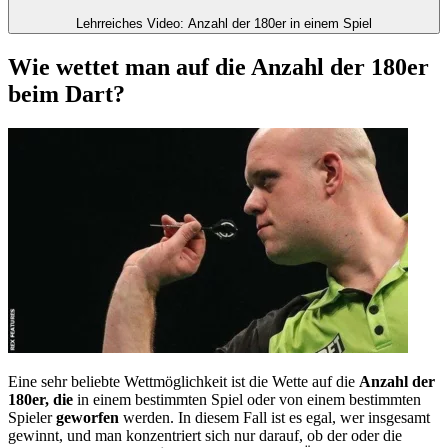
Lehrreiches Video: Anzahl der 180er in einem Spiel
Wie wettet man auf die Anzahl der 180er
beim Dart?
Eine sehr beliebte Wettmöglichkeit ist die Wette auf die
Anzahl der
180er, die
in einem bestimmten Spiel oder von einem bestimmten
Spieler
geworfen
werden. In diesem Fall ist es egal, wer insgesamt
gewinnt, und man konzentriert sich nur darauf, ob der oder die