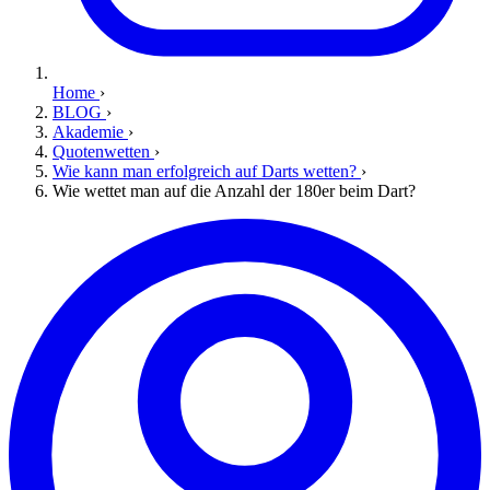
Home
›
BLOG
›
Akademie
›
Quotenwetten
›
Wie kann man erfolgreich auf Darts wetten?
›
Wie wettet man auf die Anzahl der 180er beim Dart?