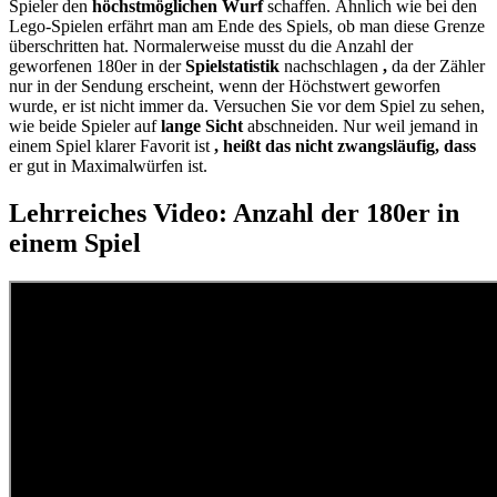
Spieler den
höchstmöglichen Wurf
schaffen. Ähnlich wie bei den
Lego-Spielen erfährt man am Ende des Spiels, ob man diese Grenze
überschritten hat. Normalerweise musst du die Anzahl der
geworfenen 180er in der
Spielstatistik
nachschlagen
,
da der Zähler
nur in der Sendung erscheint, wenn der Höchstwert geworfen
wurde, er ist nicht immer da. Versuchen Sie vor dem Spiel zu sehen,
wie beide Spieler auf
lange Sicht
abschneiden. Nur weil jemand in
einem Spiel klarer Favorit ist
, heißt das nicht zwangsläufig, dass
er gut in Maximalwürfen ist.
Lehrreiches Video: Anzahl der 180er in
einem Spiel