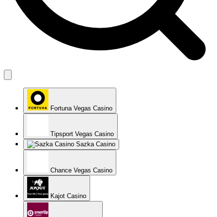
Fortuna Vegas Casino
Tipsport Vegas Casino
Sazka Casino
Chance Vegas Casino
Kajot Casino