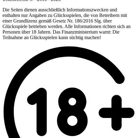
Die Seiten dienen ausschließlich Informationszwecken und
enthalten nur Angaben zu Glücksspielen, die von Betreibern mit
einer Grundlizenz gemäß Gesetz Nr. 186/2016 Slg. über
Glücksspiele betrieben werden. Alle Informationen richten sich an
Personen über 18 Jahren. Das Finanzministerium warnt: Die
Teilnahme an Glücksspielen kann süchtig machen!