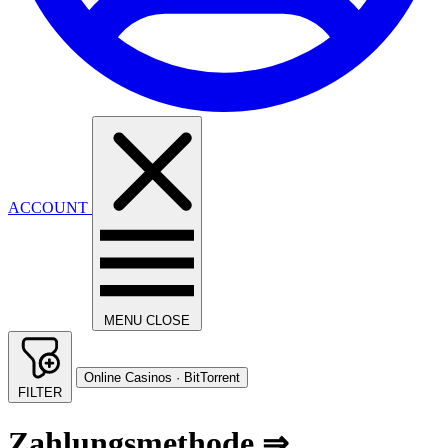
ACCOUNT
MENU
CLOSE
Online Casinos · BitTorrent
FILTER
Zahlungsmethode ⇒