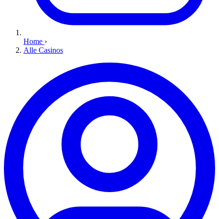
Home
›
Alle Casinos