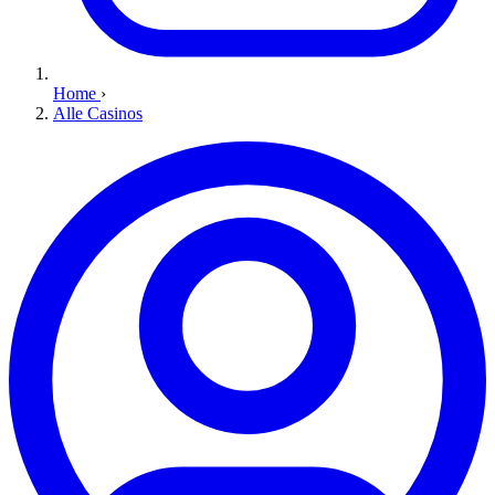
Home
›
Alle Casinos