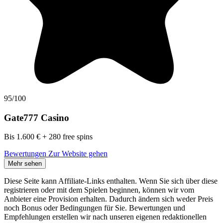
95/100
Gate777 Casino
Bis 1.600 € + 280 free spins
Bewertungen
Zur Website gehen
Mehr sehen
Diese Seite kann Affiliate-Links enthalten. Wenn Sie sich über diese
registrieren oder mit dem Spielen beginnen, können wir vom
Anbieter eine Provision erhalten. Dadurch ändern sich weder Preis
noch Bonus oder Bedingungen für Sie. Bewertungen und
Empfehlungen erstellen wir nach unseren eigenen redaktionellen