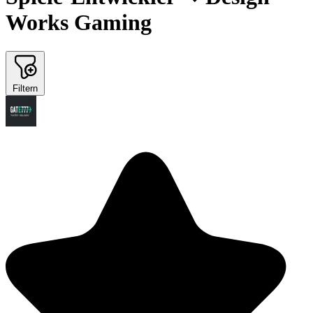
Works Gaming
Filtern