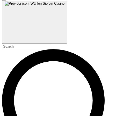
Wählen Sie ein Casino