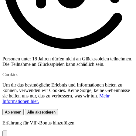
Personen unter 18 Jahren dürfen nicht an Glücksspielen teilnehmen.
Die Teilnahme an Glücksspielen kann schädlich sein.
Cookies
Um dir das bestmögliche Erlebnis und Informationen bieten zu
können, verwenden wir Cookies. Keine Sorge, keine Geheimnisse –
sie helfen uns nur, das zu verbessern, was wir tun.
Mehr
Informationen hier.
Ablehnen
Alle akzeptieren
Erfahrung für VIP-Bonus hinzufügen