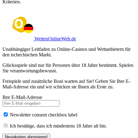
Kriterien.
WettenOnlineWeb.de
Unabhängiger Leitfaden zu Online-Casinos und Wettanbietern für
den tschechischen Markt.
Glücksspiele sind nur für Personen über 18 Jahre bestimmt. Spielen
Sie verantwortungsbewusst.
Freispiele und zusätzliche Boni warten auf Sie! Geben Sie Ihre E-
Mail-Adresse ein und wir schicken sie Ihnen als Erste zu.
Ihre E-Mail-Adresse
Newsletter consent checkbox label
Ich bestätige, dass ich mindestens 18 Jahre alt bin.
Neuigkeiten abonnieren!