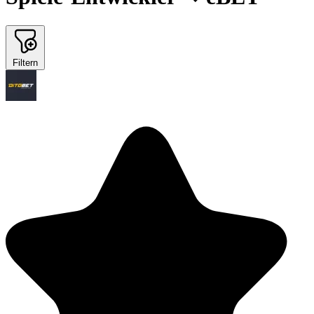
Filtern