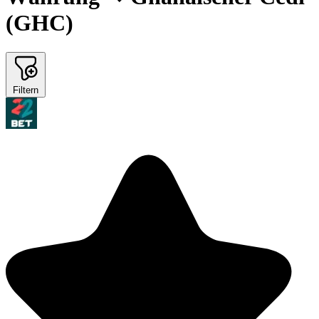
(GHC)
Filtern