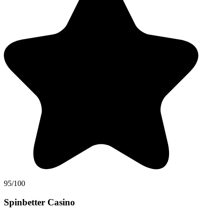
95/100
Spinbetter Casino