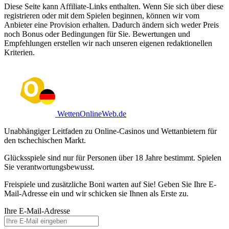
Diese Seite kann Affiliate-Links enthalten. Wenn Sie sich über diese
registrieren oder mit dem Spielen beginnen, können wir vom
Anbieter eine Provision erhalten. Dadurch ändern sich weder Preis
noch Bonus oder Bedingungen für Sie. Bewertungen und
Empfehlungen erstellen wir nach unseren eigenen redaktionellen
Kriterien.
WettenOnlineWeb.de
Unabhängiger Leitfaden zu Online-Casinos und Wettanbietern für
den tschechischen Markt.
Glücksspiele sind nur für Personen über 18 Jahre bestimmt. Spielen
Sie verantwortungsbewusst.
Freispiele und zusätzliche Boni warten auf Sie! Geben Sie Ihre E-
Mail-Adresse ein und wir schicken sie Ihnen als Erste zu.
Ihre E-Mail-Adresse