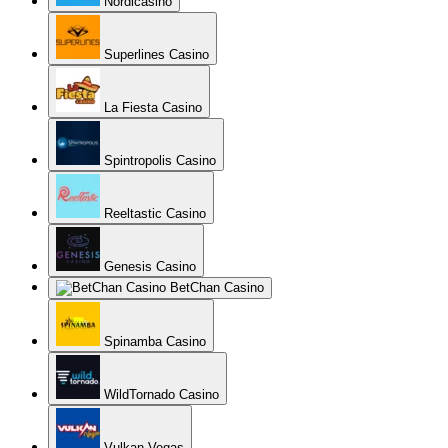
Nordicasino
Superlines Casino
La Fiesta Casino
Spintropolis Casino
Reeltastic Casino
Genesis Casino
BetChan Casino
Spinamba Casino
WildTornado Casino
Vulkan Vegas