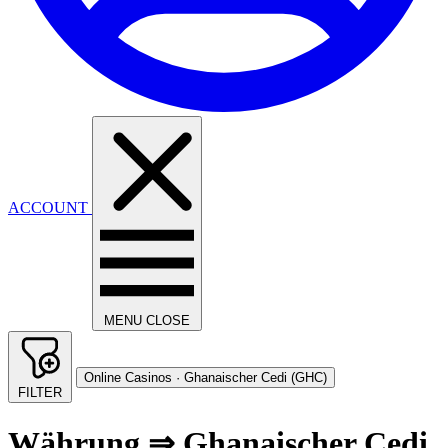
ACCOUNT
MENU
CLOSE
Online Casinos · Ghanaischer Cedi (GHC)
FILTER
Währung ⇒ Ghanaischer Cedi