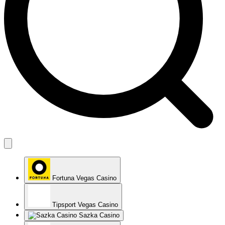
Fortuna Vegas Casino
Tipsport Vegas Casino
Sazka Casino