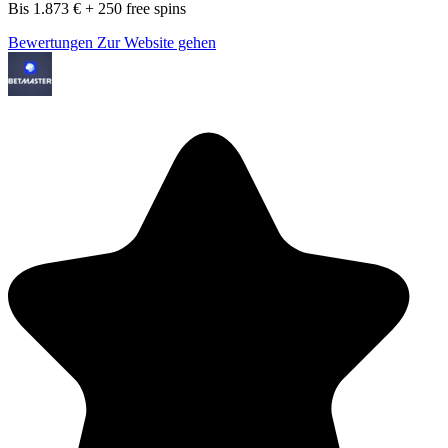
Bis 1.873 € + 250 free spins
Bewertungen
Zur Website gehen