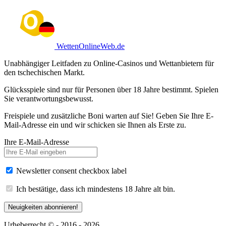
WettenOnlineWeb.de
Unabhängiger Leitfaden zu Online-Casinos und Wettanbietern für
den tschechischen Markt.
Glücksspiele sind nur für Personen über 18 Jahre bestimmt. Spielen
Sie verantwortungsbewusst.
Freispiele und zusätzliche Boni warten auf Sie! Geben Sie Ihre E-
Mail-Adresse ein und wir schicken sie Ihnen als Erste zu.
Ihre E-Mail-Adresse
Newsletter consent checkbox label
Ich bestätige, dass ich mindestens 18 Jahre alt bin.
Neuigkeiten abonnieren!
Urheberrecht © - 2016 - 2026