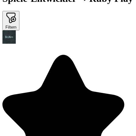
Filtern