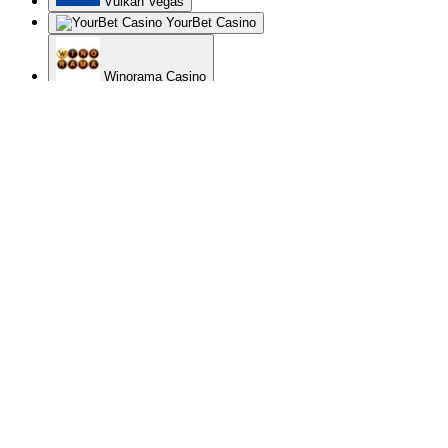
Vulkan Vegas
YourBet Casino
Winorama Casino
Zet Casino
Gratorama
Spin Samurai Casino
SuperCat Casino
Slottica Casino
Lucky Bird Casino
AllRight Casino