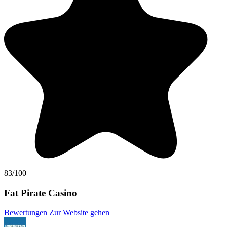
83/100
Fat Pirate Casino
Bewertungen
Zur Website gehen