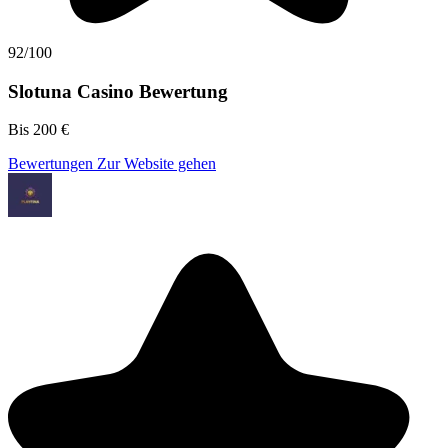
92/100
Slotuna Casino Bewertung
Bis 200 €
Bewertungen
Zur Website gehen