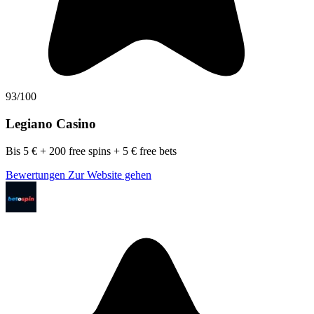
93/100
Legiano Casino
Bis 5 € + 200 free spins + 5 € free bets
Bewertungen
Zur Website gehen