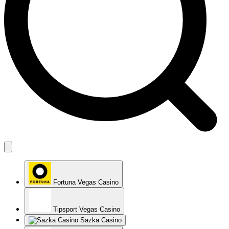
Fortuna Vegas Casino
Tipsport Vegas Casino
Sazka Casino