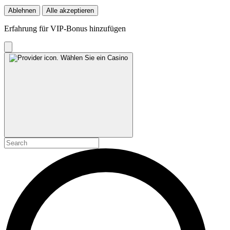
Ablehnen
Alle akzeptieren
Erfahrung für VIP-Bonus hinzufügen
Wählen Sie ein Casino