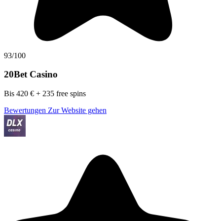
93/100
20Bet Casino
Bis 420 € + 235 free spins
Bewertungen
Zur Website gehen