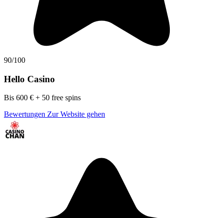
90/100
Hello Casino
Bis 600 € + 50 free spins
Bewertungen
Zur Website gehen