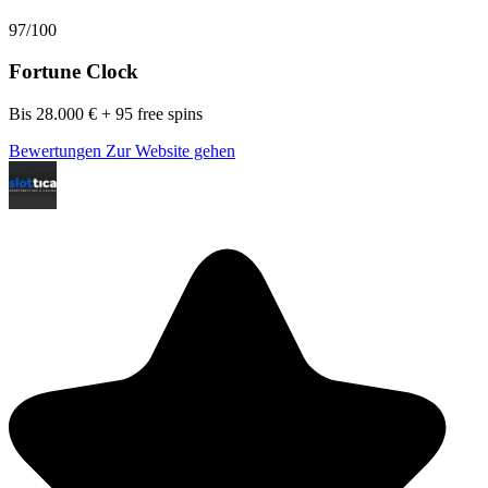
97/100
Fortune Clock
Bis 28.000 € + 95 free spins
Bewertungen
Zur Website gehen