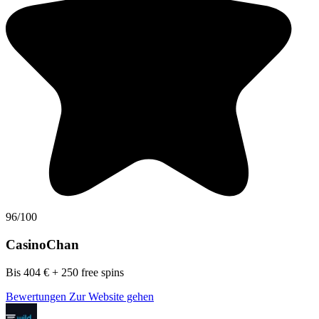
96/100
CasinoChan
Bis 404 € + 250 free spins
Bewertungen
Zur Website gehen