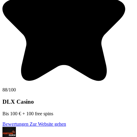
88/100
DLX Casino
Bis 100 € + 100 free spins
Bewertungen
Zur Website gehen