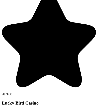
91/100
Lucky Bird Casino