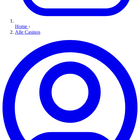
Home
›
Alle Casinos