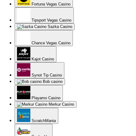
Fortuna Vegas Casino
Tipsport Vegas Casino
Sazka Casino
Chance Vegas Casino
Kajot Casino
Synot Tip Casino
Bob casino
Playamo Casino
Merkur Casino
ScratchMania