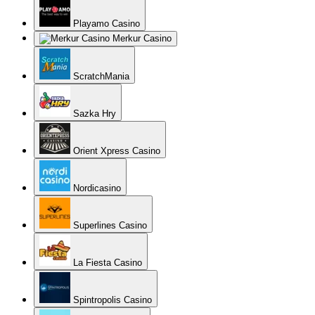
Playamo Casino
Merkur Casino
ScratchMania
Sazka Hry
Orient Xpress Casino
Nordicasino
Superlines Casino
La Fiesta Casino
Spintropolis Casino