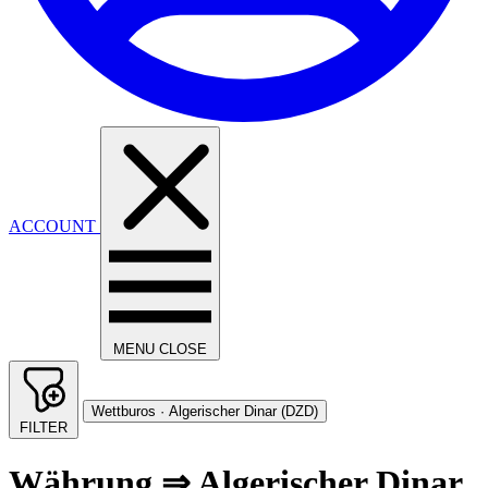
ACCOUNT
MENU
CLOSE
Wettburos · Algerischer Dinar (DZD)
FILTER
Währung ⇒ Algerischer Dinar