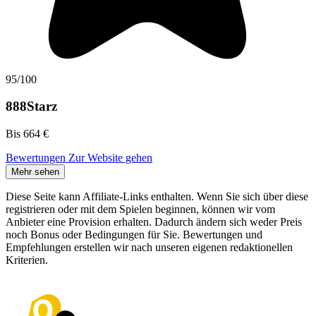
95/100
888Starz
Bis 664 €
Bewertungen
Zur Website gehen
Mehr sehen
Diese Seite kann Affiliate-Links enthalten. Wenn Sie sich über diese
registrieren oder mit dem Spielen beginnen, können wir vom
Anbieter eine Provision erhalten. Dadurch ändern sich weder Preis
noch Bonus oder Bedingungen für Sie. Bewertungen und
Empfehlungen erstellen wir nach unseren eigenen redaktionellen
Kriterien.