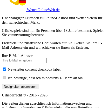
WettenOnlineWeb.de
Unabhängiger Leitfaden zu Online-Casinos und Wettanbietern für
den tschechischen Markt.
Glücksspiele sind nur für Personen über 18 Jahre bestimmt. Spielen
Sie verantwortungsbewusst.
Freispiele und zusätzliche Boni warten auf Sie! Geben Sie Ihre E-
Mail-Adresse ein und wir schicken sie Ihnen als Erste zu.
Ihre E-Mail-Adresse
Newsletter consent checkbox label
Ich bestätige, dass ich mindestens 18 Jahre alt bin.
Neuigkeiten abonnieren!
Urheberrecht © - 2016 - 2026
Die Seiten dienen ausschließlich Informationszwecken und
enthalten nur Angaben zu Glücksspielen, die von Betreibern mit