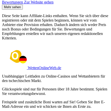
Bewertungen
Zur Website gehen
Mehr sehen
Diese Seite kann Affiliate-Links enthalten. Wenn Sie sich über diese
registrieren oder mit dem Spielen beginnen, können wir vom
Anbieter eine Provision erhalten. Dadurch ändern sich weder Preis
noch Bonus oder Bedingungen für Sie. Bewertungen und
Empfehlungen erstellen wir nach unseren eigenen redaktionellen
Kriterien.
WettenOnlineWeb.de
Unabhängiger Leitfaden zu Online-Casinos und Wettanbietern für
den tschechischen Markt.
Glücksspiele sind nur für Personen über 18 Jahre bestimmt. Spielen
Sie verantwortungsbewusst.
Freispiele und zusätzliche Boni warten auf Sie! Geben Sie Ihre E-
Mail-Adresse ein und wir schicken sie Ihnen als Erste zu.