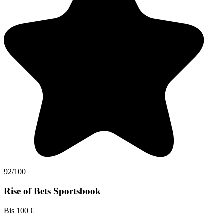
92/100
Rise of Bets Sportsbook
Bis 100 €