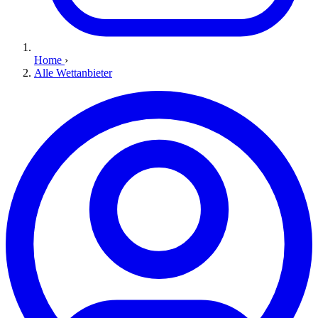
Home
›
Alle Wettanbieter