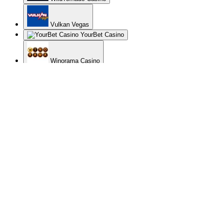
Vulkan Vegas
YourBet Casino
Winorama Casino
Zet Casino
Gratorama
Spin Samurai Casino
SuperCat Casino
Slottica Casino
Lucky Bird Casino