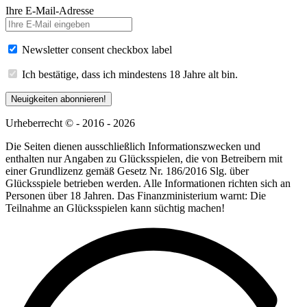
Ihre E-Mail-Adresse
Newsletter consent checkbox label
Ich bestätige, dass ich mindestens 18 Jahre alt bin.
Neuigkeiten abonnieren!
Urheberrecht © - 2016 - 2026
Die Seiten dienen ausschließlich Informationszwecken und
enthalten nur Angaben zu Glücksspielen, die von Betreibern mit
einer Grundlizenz gemäß Gesetz Nr. 186/2016 Slg. über
Glücksspiele betrieben werden. Alle Informationen richten sich an
Personen über 18 Jahren. Das Finanzministerium warnt: Die
Teilnahme an Glücksspielen kann süchtig machen!