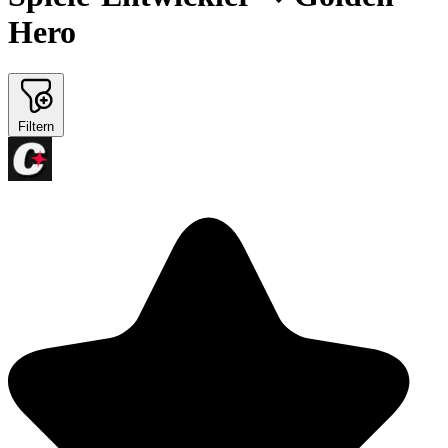
Hero
Filtern