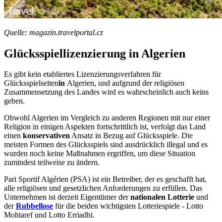
Quelle: magazin.travelportal.cz
Glücksspiellizenzierung in Algerien
Es gibt kein etabliertes Lizenzierungsverfahren für
Glücksspielseiten
in
Algerien, und aufgrund der religiösen
Zusammensetzung des Landes wird es wahrscheinlich auch keins
geben.
Obwohl Algerien im Vergleich zu anderen Regionen mit nur einer
Religion in einigen Aspekten fortschrittlich ist, verfolgt das Land
einen
konservativen
Ansatz in Bezug auf Glücksspiele. Die
meisten Formen des Glücksspiels sind ausdrücklich illegal und es
wurden noch keine Maßnahmen ergriffen, um diese Situation
zumindest teilweise zu ändern.
Pari Sportif Algérien (PSA) ist ein Betreiber, der es geschafft hat,
alle religiösen und gesetzlichen Anforderungen zu erfüllen. Das
Unternehmen ist derzeit Eigentümer der
nationalen Lotterie
und
der
Rubbellose
für die beiden wichtigsten Lotteriespiele - Lotto
Mohtaref und Lotto Erriadhi.