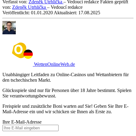
Verfasst von:
Zdeněk Utrhlička
– Vedoucí redakce
Fakten geprüft
von:
Zdeněk Utrhlička
– Vedoucí redakce
Veröffentlicht:
01.01.2020
Aktualisiert:
17.08.2025
WettenOnlineWeb.de
Unabhängiger Leitfaden zu Online-Casinos und Wettanbietern für
den tschechischen Markt.
Glücksspiele sind nur für Personen über 18 Jahre bestimmt. Spielen
Sie verantwortungsbewusst.
Freispiele und zusätzliche Boni warten auf Sie! Geben Sie Ihre E-
Mail-Adresse ein und wir schicken sie Ihnen als Erste zu.
Ihre E-Mail-Adresse