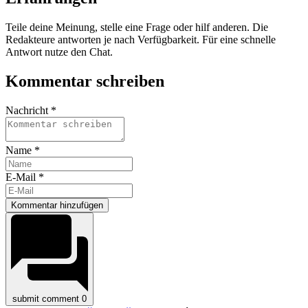
Teile deine Meinung, stelle eine Frage oder hilf anderen. Die
Redakteure antworten je nach Verfügbarkeit. Für eine schnelle
Antwort nutze den Chat.
Kommentar schreiben
Nachricht *
Name *
E-Mail *
Kommentar hinzufügen
submit comment
0