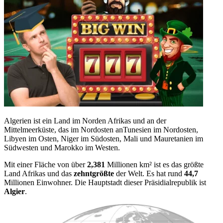
Algerien ist ein Land im Norden Afrikas und an der
Mittelmeerküste, das im Nordosten anTunesien im Nordosten,
Libyen im Osten, Niger im Südosten, Mali und Mauretanien im
Südwesten und Marokko im Westen.
Mit einer Fläche von über
2,381
Millionen km² ist es das größte
Land Afrikas und das
zehntgrößte
der Welt. Es hat rund
44,7
Millionen Einwohner. Die Hauptstadt dieser Präsidialrepublik ist
Algier
.