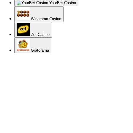
YourBet Casino
Winorama Casino
Zet Casino
Gratorama
Spin Samurai Casino
SuperCat Casino
Slottica Casino
Lucky Bird Casino
AllRight Casino