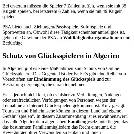
Bei ersterem müssen die Spieler 7 Zahlen treffen, wenn sie mit 35
Kugeln spielen, bei letzterem 6 Zahlen, wenn sie mit 49 Kugeln
spielen.
PSA bietet auch Ziehungen/Passivspiele, Sofortspiele und
Sportwetten an. Obwohl diese Tätigkeit scheinbar antireligiös ist,
gehen die Gewinne der PSA an
Wohltätigkeitsorganisationen
und
Bedürftige.
Schutz von Glücksspielern in Algerien
In Algerien gibt es keine Maßnahmen zum Schutz von Online-
Glücksspielern. Das Gegenteil ist der Fall: Es gibt eine Reihe von
Vorschriften zur
Eindämmung des Glücksspiels
und zur
Bestrafung derjenigen, die daran teilnehmen.
Es ist jedoch nicht klar, ob es bisher zu Verhaftungen, Anklagen
oder strafrechtlichen Verfolgungen von Personen wegen der
Teilnahme an Internet-Glücksspielen gekommen ist. Kurz gesagt:
Touristen und Einheimische können in diesem Land auf eigene
Gefahr "spielen". In diesem Zusammenhang ist es erwähnenswert,
dass alle Algerier dem algerischen
Familiengesetz
unterliegen, das
das bestimmten Familienmitgliedern das Recht einräumt, die
Bewegungen ihrer Verwandten zu lenken und ihnen