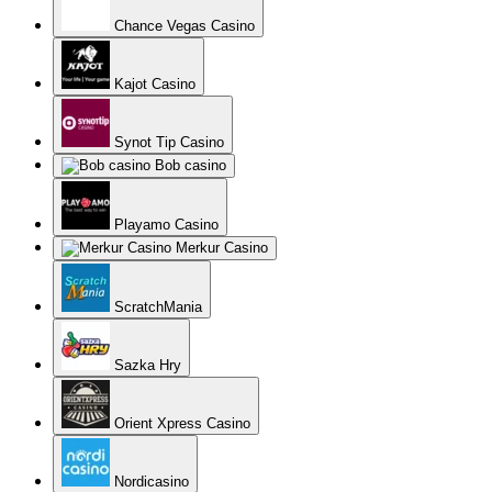
Chance Vegas Casino
Kajot Casino
Synot Tip Casino
Bob casino
Playamo Casino
Merkur Casino
ScratchMania
Sazka Hry
Orient Xpress Casino
Nordicasino