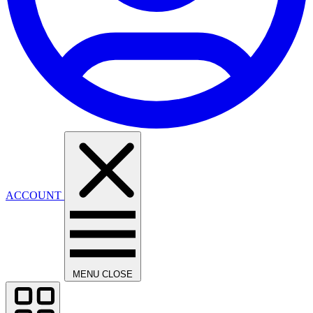
ACCOUNT
MENU
CLOSE