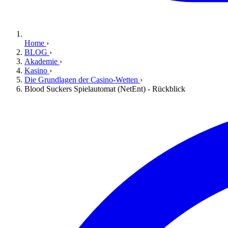
Home
›
BLOG
›
Akademie
›
Kasino
›
Die Grundlagen der Casino-Wetten
›
Blood Suckers Spielautomat (NetEnt) - Rückblick