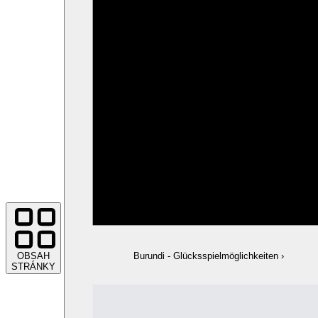
OBSAH
Burundi - Glücksspielmöglichkeiten
›
STRÁNKY