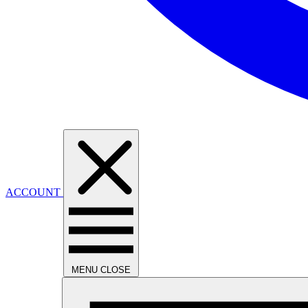
ACCOUNT
MENU
CLOSE