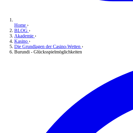
Home
›
BLOG
›
Akademie
›
Kasino
›
Die Grundlagen der Casino-Wetten
›
Burundi - Glücksspielmöglichkeiten