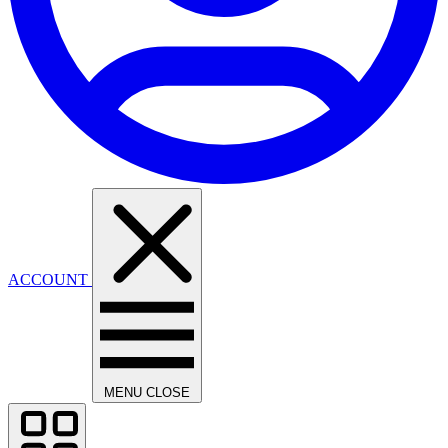
ACCOUNT
MENU
CLOSE