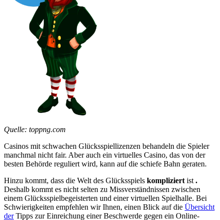
Quelle: toppng.com
Casinos mit schwachen Glücksspiellizenzen behandeln die Spieler
manchmal nicht fair. Aber auch ein virtuelles Casino, das von der
besten Behörde reguliert wird, kann auf die schiefe Bahn geraten.
Hinzu kommt, dass die Welt des Glücksspiels
kompliziert
ist
.
Deshalb kommt es nicht selten zu Missverständnissen zwischen
einem Glücksspielbegeisterten und einer virtuellen Spielhalle. Bei
Schwierigkeiten empfehlen wir Ihnen, einen Blick auf die
Übersicht
der
Tipps zur Einreichung einer Beschwerde gegen ein Online-