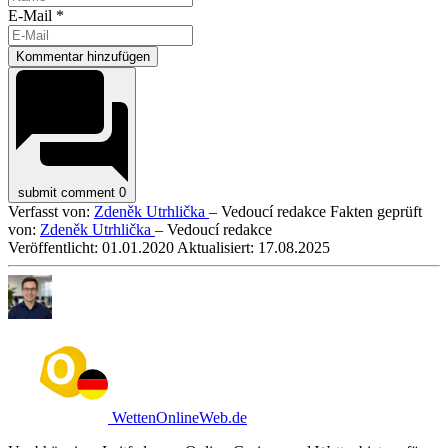
E-Mail *
Kommentar hinzufügen
submit comment
0
Verfasst von:
Zdeněk Utrhlička
– Vedoucí redakce
Fakten geprüft
von:
Zdeněk Utrhlička
– Vedoucí redakce
Veröffentlicht:
01.01.2020
Aktualisiert:
17.08.2025
WettenOnlineWeb.de