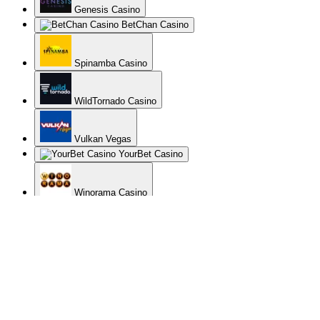
Genesis Casino
BetChan Casino
Spinamba Casino
WildTornado Casino
Vulkan Vegas
YourBet Casino
Winorama Casino
Zet Casino
Gratorama
Spin Samurai Casino