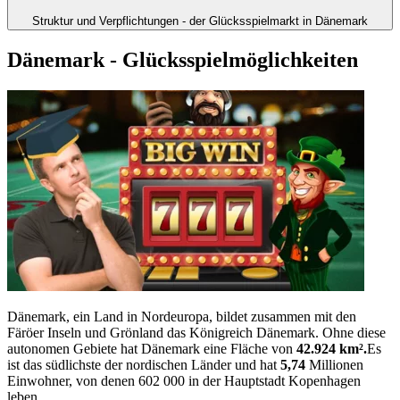
Struktur und Verpflichtungen - der Glücksspielmarkt in Dänemark
Dänemark - Glücksspielmöglichkeiten
Dänemark, ein Land in Nordeuropa, bildet zusammen mit den
Färöer Inseln und Grönland das Königreich Dänemark. Ohne diese
autonomen Gebiete hat Dänemark eine Fläche von
42.924 km².
Es
ist das südlichste der nordischen Länder und hat
5,74
Millionen
Einwohner, von denen 602 000 in der Hauptstadt Kopenhagen
leben.