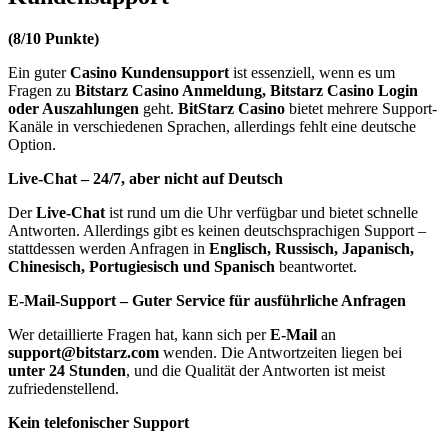
(8/10 Punkte)
Ein guter
Casino Kundensupport
ist essenziell, wenn es um
Fragen zu
Bitstarz Casino Anmeldung, Bitstarz Casino Login
oder Auszahlungen
geht.
BitStarz Casino
bietet mehrere Support-
Kanäle in verschiedenen Sprachen, allerdings fehlt eine deutsche
Option.
Live-Chat – 24/7, aber nicht auf Deutsch
Der
Live-Chat
ist rund um die Uhr verfügbar und bietet schnelle
Antworten. Allerdings gibt es keinen deutschsprachigen Support –
stattdessen werden Anfragen in
Englisch, Russisch, Japanisch,
Chinesisch, Portugiesisch und Spanisch
beantwortet.
E-Mail-Support – Guter Service für ausführliche Anfragen
Wer detaillierte Fragen hat, kann sich per
E-Mail
an
support@bitstarz.com
wenden. Die Antwortzeiten liegen bei
unter 24 Stunden
, und die Qualität der Antworten ist meist
zufriedenstellend.
Kein telefonischer Support