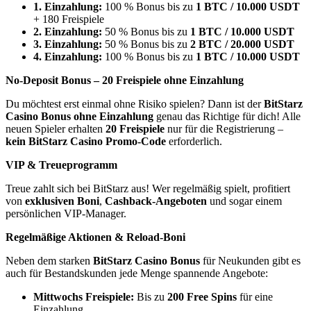
1. Einzahlung:
100 % Bonus bis zu
1 BTC / 10.000 USDT
+ 180 Freispiele
2. Einzahlung:
50 % Bonus bis zu
1 BTC / 10.000 USDT
3. Einzahlung:
50 % Bonus bis zu
2 BTC / 20.000 USDT
4. Einzahlung:
100 % Bonus bis zu
1 BTC / 10.000 USDT
No-Deposit Bonus – 20 Freispiele ohne Einzahlung
Du möchtest erst einmal ohne Risiko spielen? Dann ist der
BitStarz
Casino Bonus ohne Einzahlung
genau das Richtige für dich! Alle
neuen Spieler erhalten
20 Freispiele
nur für die Registrierung –
kein BitStarz Casino Promo-Code
erforderlich.
VIP & Treueprogramm
Treue zahlt sich bei BitStarz aus! Wer regelmäßig spielt, profitiert
von
exklusiven Boni
,
Cashback-Angeboten
und sogar einem
persönlichen VIP-Manager.
Regelmäßige Aktionen & Reload-Boni
Neben dem starken
BitStarz Casino Bonus
für Neukunden gibt es
auch für Bestandskunden jede Menge spannende Angebote:
Mittwochs Freispiele:
Bis zu
200 Free Spins
für eine
Einzahlung