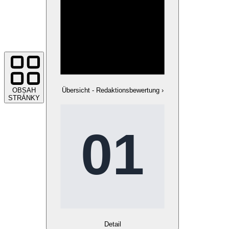
OBSAH
Übersicht - Redaktionsbewertung
›
STRÁNKY
Detail