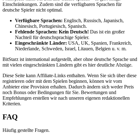
Einschränkungen. Zudem sind die verfügbaren Sprachen für
deutsche Spieler nicht optimal.
Verfügbare Sprachen:
Englisch, Russisch, Japanisch,
Chinesisch, Portugiesisch, Spanisch.
Fehlende Sprachen:
Kein Deutsch!
Das ist ein großer
Nachteil für deutschsprachige Spieler.
Eingeschränkte Länder:
USA, UK, Spanien, Frankreich,
Niederlande, Schweden, Israel, Litauen, Belgien u. v. m.
BitStarz ist international aufgestellt, aber ohne deutsche Sprache und
mit vielen eingeschränkten Ländern gibt es hier deutliche Abzüge.
Diese Seite kann Affiliate-Links enthalten. Wenn Sie sich über diese
registrieren oder mit dem Spielen beginnen, können wir vom
Anbieter eine Provision erhalten. Dadurch ändern sich weder Preis
noch Bonus oder Bedingungen für Sie. Bewertungen und
Empfehlungen erstellen wir nach unseren eigenen redaktionellen
Kriterien.
FAQ
Häufig gestellte Fragen.