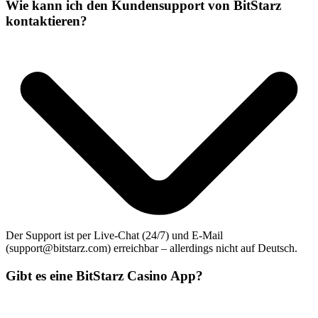
Wie kann ich den Kundensupport von BitStarz
kontaktieren?
Der Support ist per Live-Chat (24/7) und E-Mail
(support@bitstarz.com) erreichbar – allerdings nicht auf Deutsch.
Gibt es eine BitStarz Casino App?