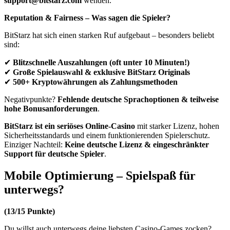
support@bitstarz.com
wenden.
Reputation & Fairness – Was sagen die Spieler?
BitStarz hat sich einen starken Ruf aufgebaut – besonders beliebt
sind:
✔
Blitzschnelle Auszahlungen (oft unter 10 Minuten!)
✔
Große Spielauswahl & exklusive BitStarz Originals
✔
500+ Kryptowährungen als Zahlungsmethoden
Negativpunkte?
Fehlende deutsche Sprachoptionen & teilweise
hohe Bonusanforderungen
.
BitStarz ist ein seriöses Online-Casino
mit starker Lizenz, hohen
Sicherheitsstandards und einem funktionierenden Spielerschutz.
Einziger Nachteil:
Keine deutsche Lizenz & eingeschränkter
Support für deutsche Spieler
.
Mobile Optimierung – Spielspaß für
unterwegs?
(13/15 Punkte)
Du willst auch unterwegs deine liebsten Casino-Games zocken?