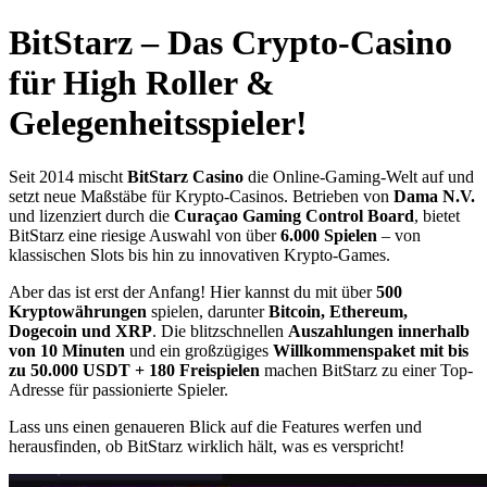
BitStarz – Das Crypto-Casino
für High Roller &
Gelegenheitsspieler!
Seit 2014 mischt
BitStarz Casino
die Online-Gaming-Welt auf und
setzt neue Maßstäbe für Krypto-Casinos. Betrieben von
Dama N.V.
und lizenziert durch die
Curaçao Gaming Control Board
, bietet
BitStarz eine riesige Auswahl von über
6.000 Spielen
– von
klassischen Slots bis hin zu innovativen Krypto-Games.
Aber das ist erst der Anfang! Hier kannst du mit über
500
Kryptowährungen
spielen, darunter
Bitcoin, Ethereum,
Dogecoin und XRP
. Die blitzschnellen
Auszahlungen innerhalb
von 10 Minuten
und ein großzügiges
Willkommenspaket mit bis
zu 50.000 USDT + 180 Freispielen
machen BitStarz zu einer Top-
Adresse für passionierte Spieler.
Lass uns einen genaueren Blick auf die Features werfen und
herausfinden, ob BitStarz wirklich hält, was es verspricht!