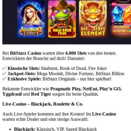
Bei
BitStarz Casino
warten über
6.000 Slots
von den besten
Entwicklern der Branche auf dich! Darunter:
✅
Klassische Slots:
Starburst, Book of Dead, Fire Joker
✅
Jackpot-Slots:
Mega Moolah, Divine Fortune, BitStarz Billion
✅
Exklusive Spiele:
BitStarz Originals – nur hier spielbar!
Bekannte Entwickler wie
Pragmatic Play, NetEnt, Play’n GO,
Yggdrasil
und
Red Tiger
sorgen für beste Qualität.
Live-Casino – Blackjack, Roulette & Co.
Auch Live-Spieler kommen auf ihre Kosten! Im
Live-Casino
warten echte Dealer und eine riesige Auswahl:
Blackjack:
Klassisch, VIP, Speed Blackjack