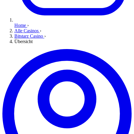
Home
›
Alle Casinos
›
Bitstarz Casino
›
Übersicht