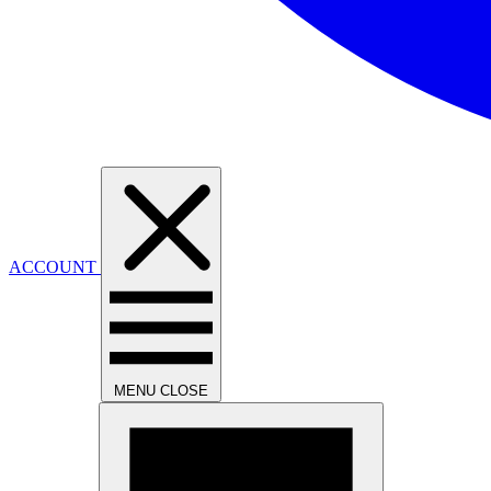
ACCOUNT
MENU
CLOSE