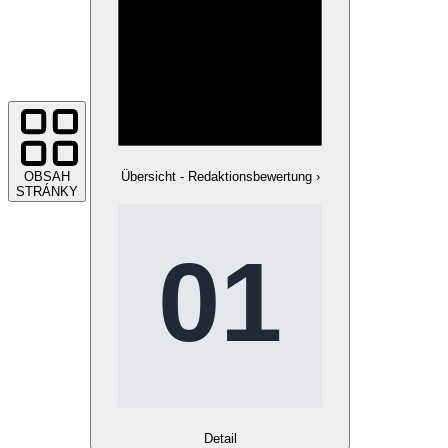
OBSAH
Übersicht - Redaktionsbewertung
›
STRÁNKY
Detail