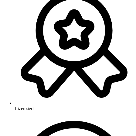
Lizenziert