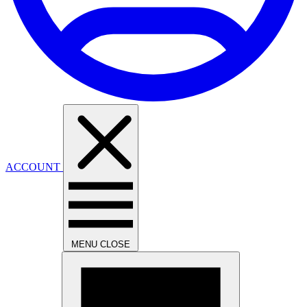
ACCOUNT
MENU
CLOSE