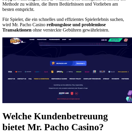
Methode zu wählen, die Ihren Bedürfnissen und Vorlieben am
besten entspricht.
Für Spieler, die ein schnelles und effizientes Spielerlebnis suchen,
wird Mr. Pacho Casino
reibungslose und problemlose
Transaktionen
ohne versteckte Gebühren gewährleisten.
Welche Kundenbetreuung
bietet Mr. Pacho Casino?