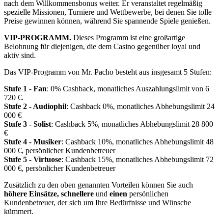
nach dem Willkommensbonus weiter. Er veranstaltet regelmäßig
spezielle Missionen, Turniere und Wettbewerbe, bei denen Sie tolle
Preise gewinnen können, während Sie spannende Spiele genießen.
VIP-PROGRAMM.
Dieses Programm ist eine großartige
Belohnung für diejenigen, die dem Casino gegenüber loyal und
aktiv sind.
Das VIP-Programm von Mr. Pacho besteht aus insgesamt 5 Stufen:
Stufe 1 - Fan
: 0% Cashback, monatliches Auszahlungslimit von 6
720 €.
Stufe 2 - Audiophil
: Cashback 0%, monatliches Abhebungslimit 24
000 €
Stufe 3 - Solist
: Cashback 5%, monatliches Abhebungslimit 28 800
€
Stufe 4 - Musiker
: Cashback 10%, monatliches Abhebungslimit 48
000 €, persönlicher Kundenbetreuer
Stufe 5 - Virtuose
: Cashback 15%, monatliches Abhebungslimit 72
000 €, persönlicher Kundenbetreuer
Zusätzlich zu den oben genannten Vorteilen können Sie auch
höhere Einsätze, schnellere
und
einen
persönlichen
Kundenbetreuer, der sich um Ihre Bedürfnisse und Wünsche
kümmert.