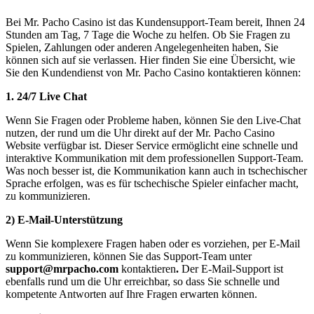
Bei Mr. Pacho Casino ist das Kundensupport-Team bereit, Ihnen 24
Stunden am Tag, 7 Tage die Woche zu helfen. Ob Sie Fragen zu
Spielen, Zahlungen oder anderen Angelegenheiten haben, Sie
können sich auf sie verlassen. Hier finden Sie eine Übersicht, wie
Sie den Kundendienst von Mr. Pacho Casino kontaktieren können:
1. 24/7 Live Chat
Wenn Sie Fragen oder Probleme haben, können Sie den Live-Chat
nutzen, der rund um die Uhr direkt auf der Mr. Pacho Casino
Website verfügbar ist. Dieser Service ermöglicht eine schnelle und
interaktive Kommunikation mit dem professionellen Support-Team.
Was noch besser ist, die Kommunikation kann auch in tschechischer
Sprache erfolgen, was es für tschechische Spieler einfacher macht,
zu kommunizieren.
2) E-Mail-Unterstützung
Wenn Sie komplexere Fragen haben oder es vorziehen, per E-Mail
zu kommunizieren, können Sie das Support-Team unter
support@mrpacho.com
kontaktieren
.
Der E-Mail-Support ist
ebenfalls rund um die Uhr erreichbar, so dass Sie schnelle und
kompetente Antworten auf Ihre Fragen erwarten können.