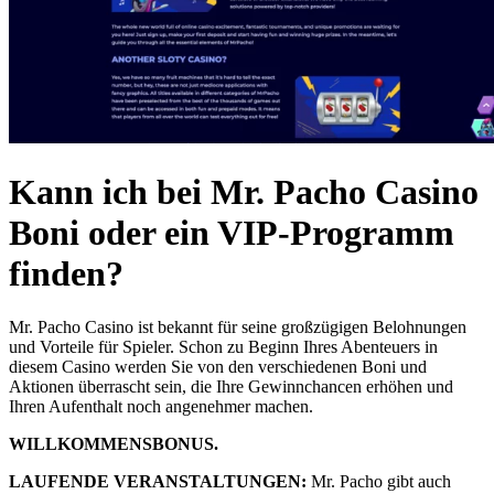
Kann ich bei Mr. Pacho Casino
Boni oder ein VIP-Programm
finden?
Mr. Pacho Casino ist bekannt für seine großzügigen Belohnungen
und Vorteile für Spieler. Schon zu Beginn Ihres Abenteuers in
diesem Casino werden Sie von den verschiedenen Boni und
Aktionen überrascht sein, die Ihre Gewinnchancen erhöhen und
Ihren Aufenthalt noch angenehmer machen.
WILLKOMMENSBONUS.
LAUFENDE VERANSTALTUNGEN:
Mr. Pacho gibt auch