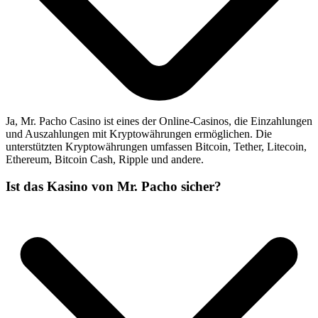
Ja, Mr. Pacho Casino ist eines der Online-Casinos, die Einzahlungen
und Auszahlungen mit Kryptowährungen ermöglichen. Die
unterstützten Kryptowährungen umfassen Bitcoin, Tether, Litecoin,
Ethereum, Bitcoin Cash, Ripple und andere.
Ist das Kasino von Mr. Pacho sicher?