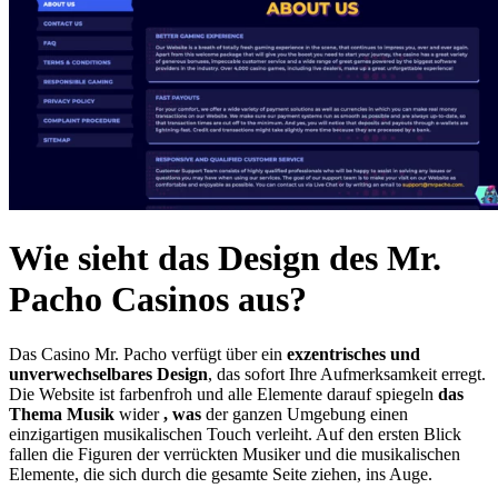
Wie sieht das Design des Mr.
Pacho Casinos aus?
Das Casino Mr. Pacho verfügt über ein
exzentrisches und
unverwechselbares Design
, das sofort Ihre Aufmerksamkeit erregt.
Die Website ist farbenfroh und alle Elemente darauf spiegeln
das
Thema Musik
wider
, was
der ganzen Umgebung einen
einzigartigen musikalischen Touch verleiht. Auf den ersten Blick
fallen die Figuren der verrückten Musiker und die musikalischen
Elemente, die sich durch die gesamte Seite ziehen, ins Auge.