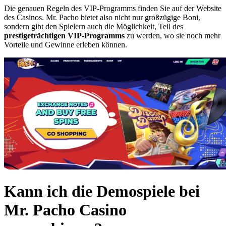
Die genauen Regeln des VIP-Programms finden Sie auf der Website
des Casinos. Mr. Pacho bietet also nicht nur großzügige Boni,
sondern gibt den Spielern auch die Möglichkeit, Teil des
prestigeträchtigen VIP-Programms
zu werden, wo sie noch mehr
Vorteile und Gewinne erleben können.
Kann ich die Demospiele bei
Mr. Pacho Casino