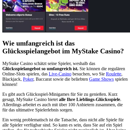
Wie umfangreich ist das
Glücksspielangebot im MyStake Casino?
MyStake Casino schätzt seine Spieler, weshalb das
Glücksspielangebot so umfangreich ist.
Sie können die regulären
Online-Slots spielen, das
Live-Casino
besuchen, wo Sie
Roulette
,
Blackjack,
Poker
, Baccarat sowie die beliebten
Game Shows
spielen
können!
Es gibt auch Glücksspiel-Minigames für Sie zu genießen. Kurz
gesagt, MyStake Casino bietet
alle Ihre Lieblings-Glücksspiele
.
Allerdings arbeitet es auch mit über 100 Anbietern zusammen, die
für das ultimative Spielerlebnis sorgen.
Ein wenig problematisch ist die Tatsache, dass nicht alle Spiele für
alle Spieler verfügbar sind. So kann es sein, dass Sie auf ein Spiel