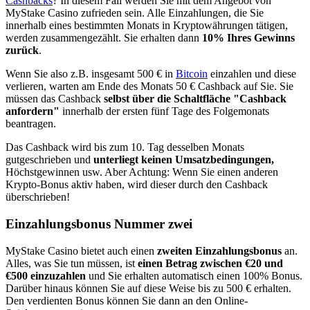
Cashbacks
? In diesem Fall werden Sie mit dem Angebot von
MyStake Casino zufrieden sein. Alle Einzahlungen, die Sie
innerhalb eines bestimmten Monats in Kryptowährungen tätigen,
werden zusammengezählt. Sie erhalten dann
10% Ihres Gewinns
zurück
.
Wenn Sie also z.B. insgesamt 500 € in
Bitcoin
einzahlen und diese
verlieren, warten am Ende des Monats 50 € Cashback auf Sie. Sie
müssen das Cashback
selbst über die Schaltfläche "Cashback
anfordern"
innerhalb der ersten fünf Tage des Folgemonats
beantragen.
Das Cashback wird bis zum 10. Tag desselben Monats
gutgeschrieben und
unterliegt keinen Umsatzbedingungen,
Höchstgewinnen usw. Aber Achtung: Wenn Sie einen anderen
Krypto-Bonus aktiv haben, wird dieser durch den Cashback
überschrieben!
Einzahlungsbonus Nummer zwei
MyStake Casino bietet auch einen
zweiten Einzahlungsbonus
an.
Alles, was Sie tun müssen, ist
einen Betrag zwischen €20 und
€500 einzuzahlen
und Sie erhalten automatisch einen 100% Bonus.
Darüber hinaus können Sie auf diese Weise bis zu 500 € erhalten.
Den verdienten Bonus können Sie dann an den Online-