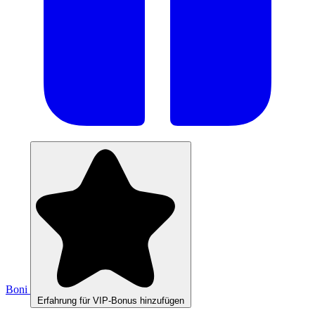
Boni
Erfahrung für VIP-Bonus hinzufügen