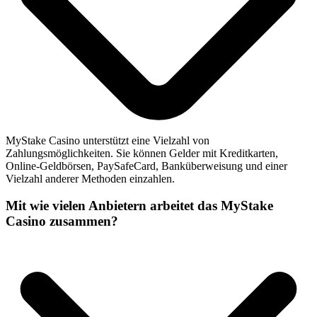
MyStake Casino unterstützt eine Vielzahl von
Zahlungsmöglichkeiten. Sie können Gelder mit Kreditkarten,
Online-Geldbörsen, PaySafeCard, Banküberweisung und einer
Vielzahl anderer Methoden einzahlen.
Mit wie vielen Anbietern arbeitet das MyStake
Casino zusammen?