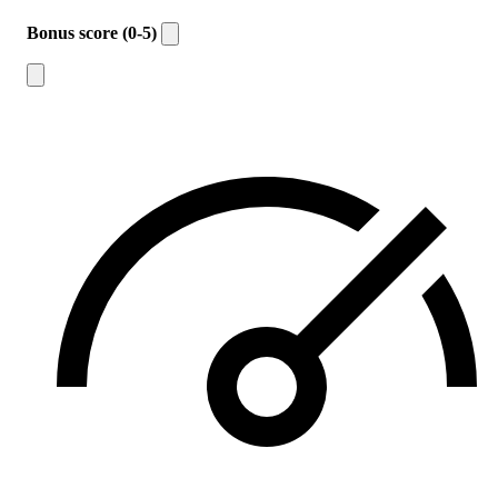
Bonus score (0-5)