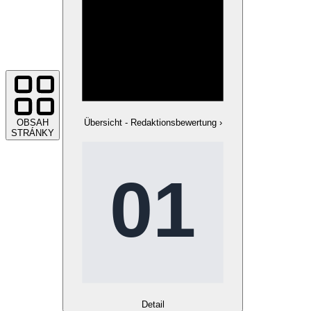
OBSAH
Übersicht - Redaktionsbewertung
›
STRÁNKY
Detail