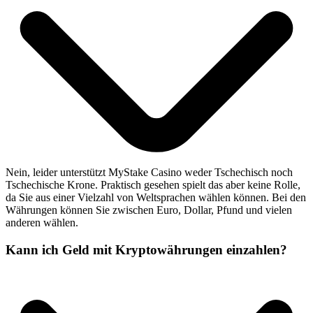
Nein, leider unterstützt MyStake Casino weder Tschechisch noch
Tschechische Krone. Praktisch gesehen spielt das aber keine Rolle,
da Sie aus einer Vielzahl von Weltsprachen wählen können. Bei den
Währungen können Sie zwischen Euro, Dollar, Pfund und vielen
anderen wählen.
Kann ich Geld mit Kryptowährungen einzahlen?