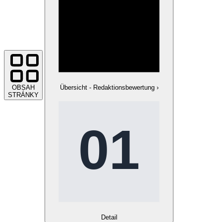
OBSAH
Übersicht - Redaktionsbewertung
›
STRÁNKY
Detail