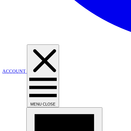
ACCOUNT
MENU
CLOSE