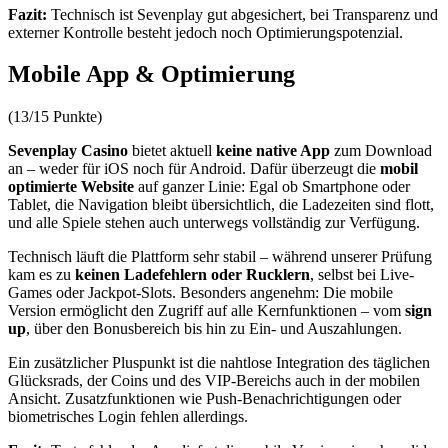
Fazit:
Technisch ist Sevenplay gut abgesichert, bei Transparenz und
externer Kontrolle besteht jedoch noch Optimierungspotenzial.
Mobile App & Optimierung
(13/15 Punkte)
Sevenplay Casino
bietet aktuell
keine native App
zum Download
an – weder für iOS noch für Android. Dafür überzeugt die
mobil
optimierte Website
auf ganzer Linie: Egal ob Smartphone oder
Tablet, die Navigation bleibt übersichtlich, die Ladezeiten sind flott,
und alle Spiele stehen auch unterwegs vollständig zur Verfügung.
Technisch läuft die Plattform sehr stabil – während unserer Prüfung
kam es zu
keinen Ladefehlern oder Rucklern
, selbst bei Live-
Games oder Jackpot-Slots. Besonders angenehm: Die mobile
Version ermöglicht den Zugriff auf alle Kernfunktionen – vom
sign
up
, über den Bonusbereich bis hin zu Ein- und Auszahlungen.
Ein zusätzlicher Pluspunkt ist die nahtlose Integration des täglichen
Glücksrads, der Coins und des VIP-Bereichs auch in der mobilen
Ansicht. Zusatzfunktionen wie Push-Benachrichtigungen oder
biometrisches Login fehlen allerdings.