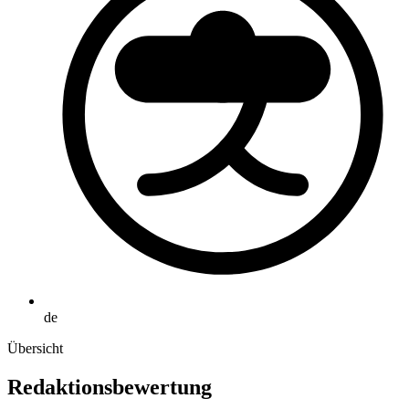
de
Übersicht
Redaktionsbewertung