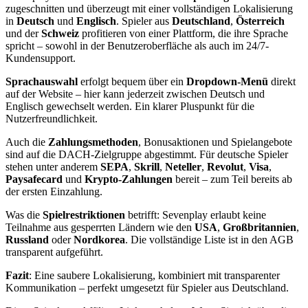
zugeschnitten und überzeugt mit einer vollständigen Lokalisierung
in
Deutsch
und
Englisch
. Spieler aus
Deutschland
,
Österreich
und der
Schweiz
profitieren von einer Plattform, die ihre Sprache
spricht – sowohl in der Benutzeroberfläche als auch im 24/7-
Kundensupport.
Sprachauswahl
erfolgt bequem über ein
Dropdown-Menü
direkt
auf der Website – hier kann jederzeit zwischen Deutsch und
Englisch gewechselt werden. Ein klarer Pluspunkt für die
Nutzerfreundlichkeit.
Auch die
Zahlungsmethoden
, Bonusaktionen und Spielangebote
sind auf die DACH-Zielgruppe abgestimmt. Für deutsche Spieler
stehen unter anderem
SEPA
,
Skrill
,
Neteller
,
Revolut
,
Visa
,
Paysafecard
und
Krypto-Zahlungen
bereit – zum Teil bereits ab
der ersten Einzahlung.
Was die
Spielrestriktionen
betrifft: Sevenplay erlaubt keine
Teilnahme aus gesperrten Ländern wie den
USA
,
Großbritannien
,
Russland
oder
Nordkorea
. Die vollständige Liste ist in den AGB
transparent aufgeführt.
Fazit
: Eine saubere Lokalisierung, kombiniert mit transparenter
Kommunikation – perfekt umgesetzt für Spieler aus Deutschland.