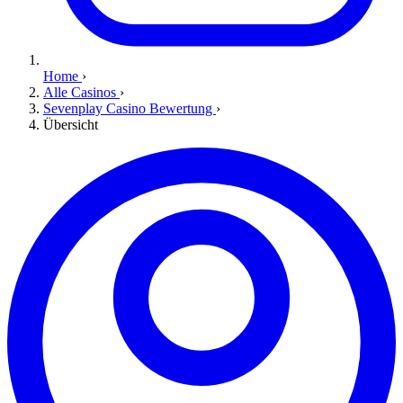
Home
›
Alle Casinos
›
Sevenplay Casino Bewertung
›
Übersicht