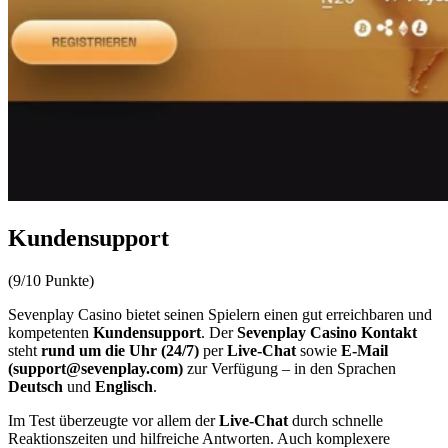
Kundensupport
(9/10 Punkte)
Sevenplay Casino bietet seinen Spielern einen gut erreichbaren und
kompetenten
Kundensupport
. Der
Sevenplay Casino
Kontakt
steht
rund um die Uhr (24/7)
per
Live-Chat
sowie
E-Mail
(support@sevenplay.com)
zur Verfügung – in den Sprachen
Deutsch
und
Englisch
.
Im Test überzeugte vor allem der
Live-Chat
durch schnelle
Reaktionszeiten und hilfreiche Antworten. Auch komplexere