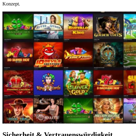
Konzept.
Sicherheit & Vertrauenswürdigkeit