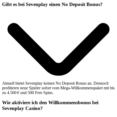
Gibt es bei Sevenplay einen No Deposit Bonus?
Aktuell bietet Sevenplay keinen No Deposit Bonus an. Dennoch
profitieren neue Spieler sofort vom Mega-Willkommenspaket mit bis
zu 4.500 € und 500 Free Spins.
Wie aktiviere ich den Willkommensbonus bei
Sevenplay Casino?