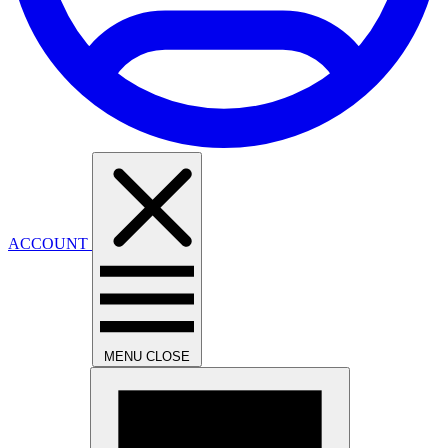
ACCOUNT
MENU
CLOSE