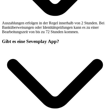
Auszahlungen erfolgen in der Regel innerhalb von 2 Stunden. Bei
Banküberweisungen oder Identitätsprüfungen kann es zu einer
Bearbeitungszeit von bis zu 72 Stunden kommen.
Gibt es eine Sevenplay App?