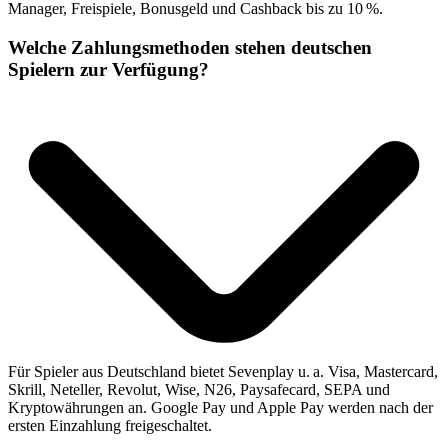
Manager, Freispiele, Bonusgeld und Cashback bis zu 10 %.
Welche Zahlungsmethoden stehen deutschen
Spielern zur Verfügung?
Für Spieler aus Deutschland bietet Sevenplay u. a. Visa, Mastercard,
Skrill, Neteller, Revolut, Wise, N26, Paysafecard, SEPA und
Kryptowährungen an. Google Pay und Apple Pay werden nach der
ersten Einzahlung freigeschaltet.