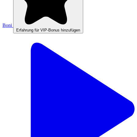
Boni
Erfahrung für VIP-Bonus hinzufügen