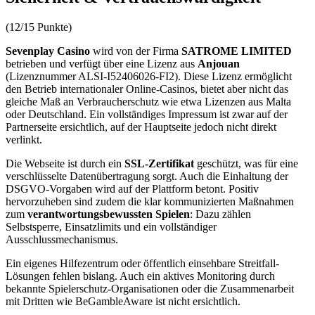
(12/15 Punkte)
Sevenplay Casino
wird von der Firma
SATROME LIMITED
betrieben und verfügt über eine Lizenz aus
Anjouan
(Lizenznummer ALSI-I52406026-FI2). Diese Lizenz ermöglicht
den Betrieb internationaler Online-Casinos, bietet aber nicht das
gleiche Maß an Verbraucherschutz wie etwa Lizenzen aus Malta
oder Deutschland. Ein vollständiges Impressum ist zwar auf der
Partnerseite ersichtlich, auf der Hauptseite jedoch nicht direkt
verlinkt.
Die Webseite ist durch ein
SSL-Zertifikat
geschützt, was für eine
verschlüsselte Datenübertragung sorgt. Auch die Einhaltung der
DSGVO-Vorgaben wird auf der Plattform betont. Positiv
hervorzuheben sind zudem die klar kommunizierten Maßnahmen
zum
verantwortungsbewussten Spielen
: Dazu zählen
Selbstsperre, Einsatzlimits und ein vollständiger
Ausschlussmechanismus.
Ein eigenes Hilfezentrum oder öffentlich einsehbare Streitfall-
Lösungen fehlen bislang. Auch ein aktives Monitoring durch
bekannte Spielerschutz-Organisationen oder die Zusammenarbeit
mit Dritten wie BeGambleAware ist nicht ersichtlich.