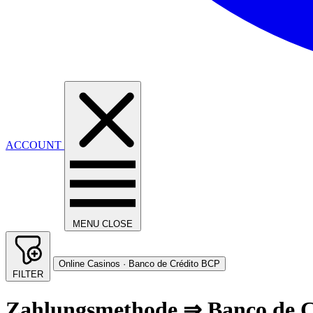
ACCOUNT
MENU
CLOSE
Online Casinos · Banco de Crédito BCP
FILTER
Zahlungsmethode ⇒ Banco de 