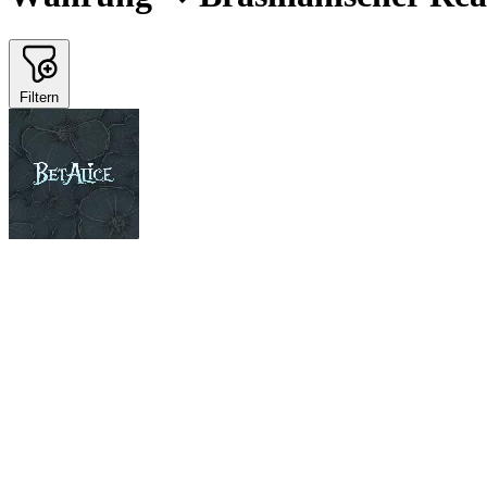
Filtern