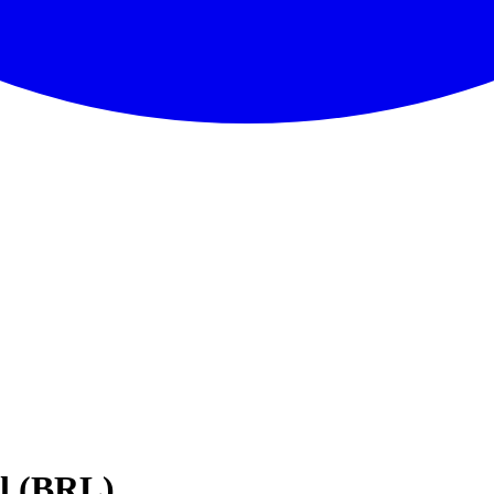
l (BRL)