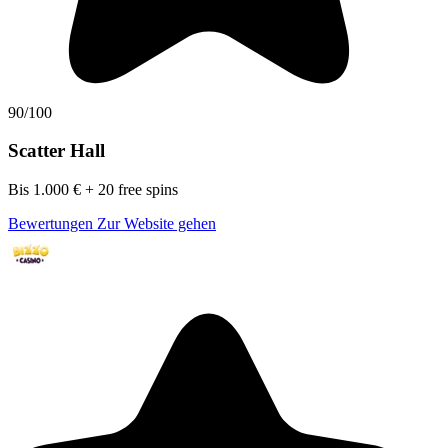
90/100
Scatter Hall
Bis 1.000 € + 20 free spins
Bewertungen
Zur Website gehen