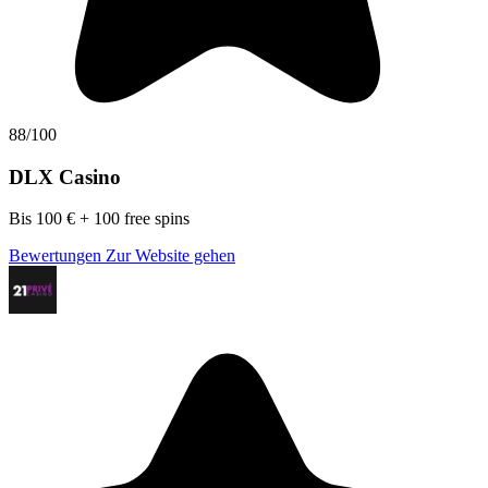
88/100
DLX Casino
Bis 100 € + 100 free spins
Bewertungen
Zur Website gehen