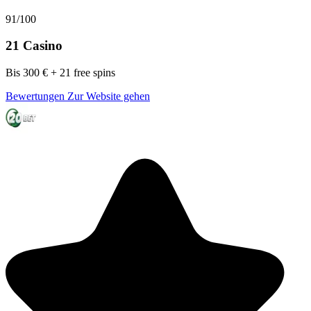
91/100
21 Casino
Bis 300 € + 21 free spins
Bewertungen
Zur Website gehen