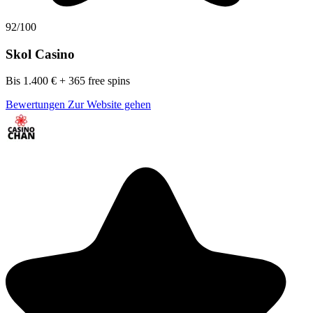
92/100
Skol Casino
Bis 1.400 € + 365 free spins
Bewertungen
Zur Website gehen