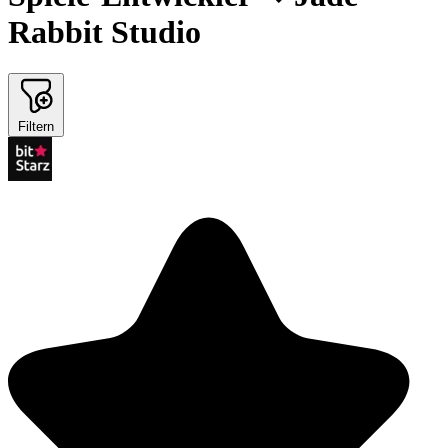
Rabbit Studio
Filtern