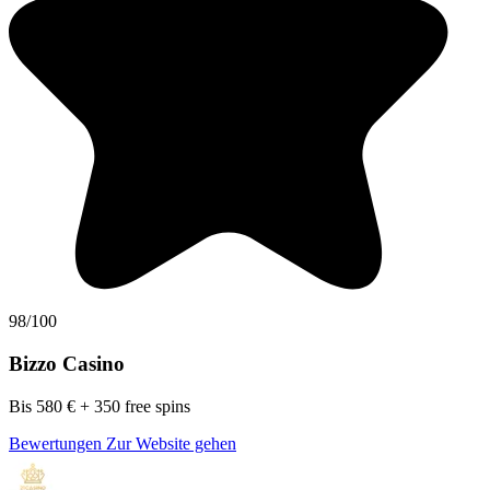
98/100
Bizzo Casino
Bis 580 € + 350 free spins
Bewertungen
Zur Website gehen