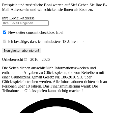
Freispiele und zusätzliche Boni warten auf Sie! Geben Sie Ihre E-
Mail-Adresse ein und wir schicken sie Ihnen als Erste zu.
Ihre E-Mail-Adresse
Newsletter consent checkbox label
Ich bestätige, dass ich mindestens 18 Jahre alt bin.
Neuigkeiten abonnieren!
Urheberrecht © - 2016 - 2026
Die Seiten dienen ausschließlich Informationszwecken und
enthalten nur Angaben zu Glücksspielen, die von Betreibern mit
einer Grundlizenz gemäß Gesetz Nr. 186/2016 Slg. über
Glücksspiele betrieben werden. Alle Informationen richten sich an
Personen über 18 Jahren. Das Finanzministerium warnt: Die
Teilnahme an Glücksspielen kann süchtig machen!