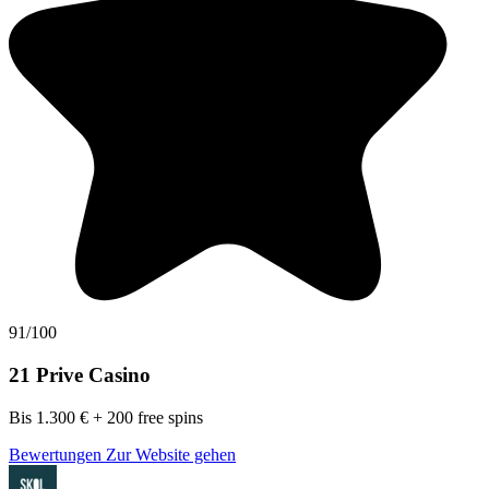
91/100
21 Prive Casino
Bis 1.300 € + 200 free spins
Bewertungen
Zur Website gehen