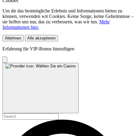
Cookies
Um dir das bestmögliche Erlebnis und Informationen bieten zu
können, verwenden wir Cookies. Keine Sorge, keine Geheimnisse –
sie helfen uns nur, das zu verbessern, was wir tun.
Mehr
Informationen hier.
Ablehnen
Alle akzeptieren
Erfahrung für VIP-Bonus hinzufügen
Wählen Sie ein Casino