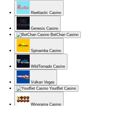
Reeltastic Casino
Genesis Casino
BetChan Casino
Spinamba Casino
WildTornado Casino
Vulkan Vegas
YourBet Casino
Winorama Casino
Zet Casino