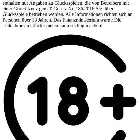
enthalten nur Angaben zu Glücksspielen, die von Betreibern mit
einer Grundlizenz gemäß Gesetz Nr. 186/2016 Slg. über
Glücksspiele betrieben werden. Alle Informationen richten sich an
Personen über 18 Jahren. Das Finanzministerium warnt: Die
Teilnahme an Glücksspielen kann süchtig machen!