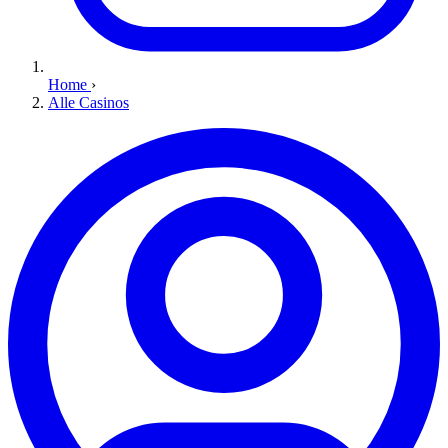
Home
›
Alle Casinos