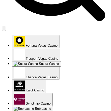
Fortuna Vegas Casino
Tipsport Vegas Casino
Sazka Casino
Chance Vegas Casino
Kajot Casino
Synot Tip Casino
Bob casino