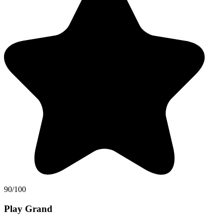
90/100
Play Grand