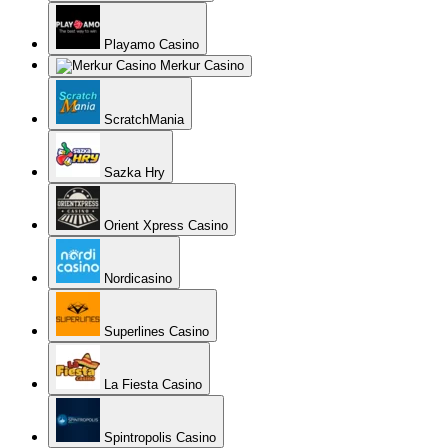
Playamo Casino
Merkur Casino
ScratchMania
Sazka Hry
Orient Xpress Casino
Nordicasino
Superlines Casino
La Fiesta Casino
Spintropolis Casino