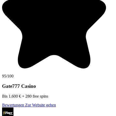
95/100
Gate777 Casino
Bis 1.600 € + 280 free spins
Bewertungen
Zur Website gehen