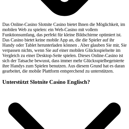
Das Online-Casino Slotnite Casino bietet Ihnen die Möglichkeit, im
mobilen Web zu spielen: ein Web-Casino mit vollem
Funktionsumfang, das perfekt für kleine Bildschirme optimiert ist.
Das Casino bietet keine mobile App an, die die Spieler auf ihr
Handy oder Tablet herunterladen können . Aber glauben Sie mir, Sie
verpassen nichts, wenn Sie auf einer mobilen Glücksspielseite im
Vergleich zu einer Desktop-Seite spielen. Dieses Online-Casino ist
sich der Tatsache bewusst, dass immer mehr Glücksspielbegeisterte
ihre Handys zum Spielen benutzen. Aus diesem Grund hat es daran
gearbeitet, die mobile Plattform entsprechend zu unterstützen.
Unterstützt Slotnite Casino Englisch?