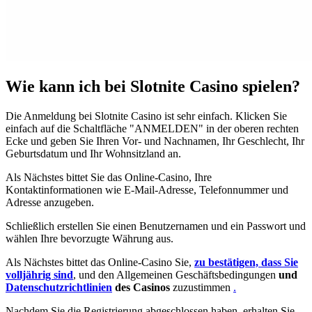
Wie kann ich bei Slotnite Casino spielen?
Die Anmeldung bei Slotnite Casino ist sehr einfach. Klicken Sie
einfach auf die Schaltfläche "ANMELDEN" in der oberen rechten
Ecke und geben Sie Ihren Vor- und Nachnamen, Ihr Geschlecht, Ihr
Geburtsdatum und Ihr Wohnsitzland an.
Als Nächstes bittet Sie das Online-Casino, Ihre
Kontaktinformationen wie E-Mail-Adresse, Telefonnummer und
Adresse anzugeben.
Schließlich erstellen Sie einen Benutzernamen und ein Passwort und
wählen Ihre bevorzugte Währung aus.
Als Nächstes bittet das Online-Casino Sie,
zu bestätigen, dass Sie
volljährig sind
, und den Allgemeinen Geschäftsbedingungen
und
Datenschutzrichtlinien
des Casinos
zuzustimmen
.
Nachdem Sie die Registrierung abgeschlossen haben, erhalten Sie