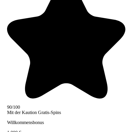
90/100
Mit der Kaution
Gratis-Spins
Willkommensbonus