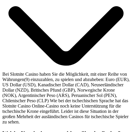
Bei Slotnite Casino haben Sie die Möglichkeit, mit einer Reihe von
Währungen(9) einzuzahlen, zu spielen und abzuheben: Euro (EUR),
US Dollar (USD), Kanadischer Dollar (CAD), Neuseeländischer
Dollar (NZD), Britisches Pfund (GBP), Norwegische Krone
(NOK), Argentinischer Peso (ARS), Peruanischer Sol (PEN),
Chilenischer Peso (CLP) Wie bei der tschechischen Sprache hat das
Slotnite Casino Online-Casino noch keine Unterstützung für die
tschechische Krone eingeführt. Leider ist diese Situation in der
großen Mehrheit der ausländischen Casinos für tschechische Spieler
zu sehen.