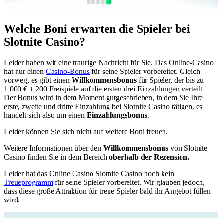
Welche Boni erwarten die Spieler bei
Slotnite Casino?
Leider haben wir eine traurige Nachricht für Sie. Das Online-Casino
hat nur einen
Casino-Bonus
für seine Spieler vorbereitet. Gleich
vorweg, es gibt einen
Willkommensbonus
für Spieler, der bis zu
1.000 € + 200 Freispiele auf die ersten drei Einzahlungen verteilt.
Der Bonus wird in dem Moment gutgeschrieben, in dem Sie Ihre
erste, zweite und dritte Einzahlung bei Slotnite Casino tätigen, es
handelt sich also um einen
Einzahlungsbonus
.
Leider können Sie sich nicht auf weitere Boni freuen.
Weitere Informationen über den
Willkommensbonus
von Slotnite
Casino finden Sie in dem Bereich
oberhalb der Rezension.
Leider hat das Online Casino Slotnite Casino noch kein
Treueprogramm
für seine Spieler vorbereitet. Wir glauben jedoch,
dass diese große Attraktion für treue Spieler bald ihr Angebot füllen
wird.