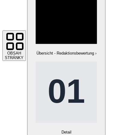
OBSAH
Übersicht - Redaktionsbewertung
›
STRÁNKY
Detail