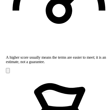
A higher score usually means the terms are easier to meet; it is an
estimate, not a guarantee.