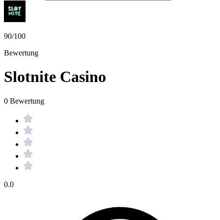
90/100
Bewertung
Slotnite Casino
0 Bewertung
0.0