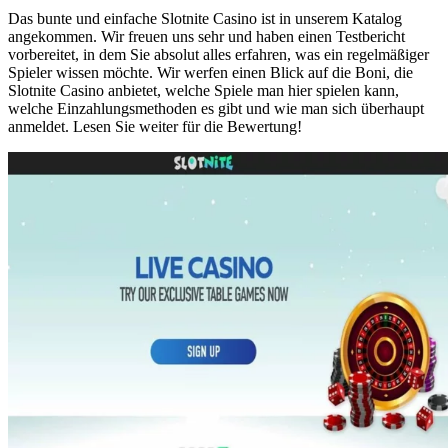
Das bunte und einfache Slotnite Casino ist in unserem Katalog
angekommen. Wir freuen uns sehr und haben einen Testbericht
vorbereitet, in dem Sie absolut alles erfahren, was ein regelmäßiger
Spieler wissen möchte. Wir werfen einen Blick auf die Boni, die
Slotnite Casino anbietet, welche Spiele man hier spielen kann,
welche Einzahlungsmethoden es gibt und wie man sich überhaupt
anmeldet. Lesen Sie weiter für die Bewertung!