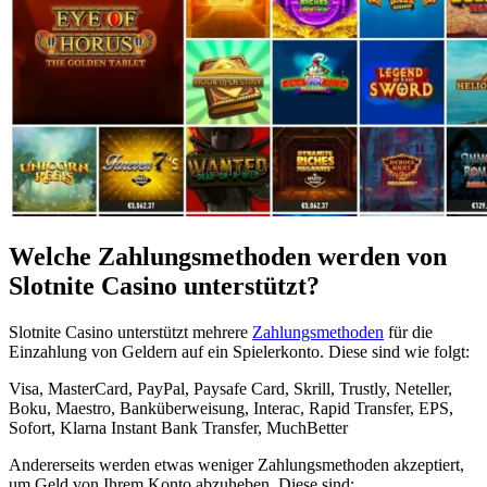
Welche Zahlungsmethoden werden von
Slotnite Casino unterstützt?
Slotnite Casino unterstützt mehrere
Zahlungsmethoden
für die
Einzahlung von Geldern auf ein Spielerkonto. Diese sind wie folgt:
Visa, MasterCard, PayPal, Paysafe Card, Skrill, Trustly, Neteller,
Boku, Maestro, Banküberweisung, Interac, Rapid Transfer, EPS,
Sofort, Klarna Instant Bank Transfer, MuchBetter
Andererseits werden etwas weniger Zahlungsmethoden akzeptiert,
um Geld von Ihrem Konto abzuheben. Diese sind: