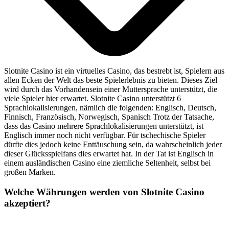
Slotnite Casino ist ein virtuelles Casino, das bestrebt ist, Spielern aus
allen Ecken der Welt das beste Spielerlebnis zu bieten. Dieses Ziel
wird durch das Vorhandensein einer Muttersprache unterstützt, die
viele Spieler hier erwartet. Slotnite Casino unterstützt 6
Sprachlokalisierungen, nämlich die folgenden: Englisch, Deutsch,
Finnisch, Französisch, Norwegisch, Spanisch Trotz der Tatsache,
dass das Casino mehrere Sprachlokalisierungen unterstützt, ist
Englisch immer noch nicht verfügbar. Für tschechische Spieler
dürfte dies jedoch keine Enttäuschung sein, da wahrscheinlich jeder
dieser Glücksspielfans dies erwartet hat. In der Tat ist Englisch in
einem ausländischen Casino eine ziemliche Seltenheit, selbst bei
großen Marken.
Welche Währungen werden von Slotnite Casino
akzeptiert?