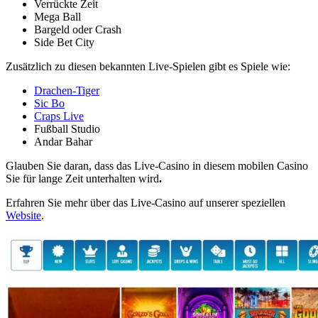
Verrückte Zeit
Mega Ball
Bargeld oder Crash
Side Bet City
Zusätzlich zu diesen bekannten Live-Spielen gibt es Spiele wie:
Drachen-Tiger
Sic Bo
Craps Live
Fußball Studio
Andar Bahar
Glauben Sie daran, dass das Live-Casino in diesem mobilen Casino
Sie für lange Zeit unterhalten wird
.
Erfahren Sie mehr über das Live-Casino auf unserer speziellen
Website
.