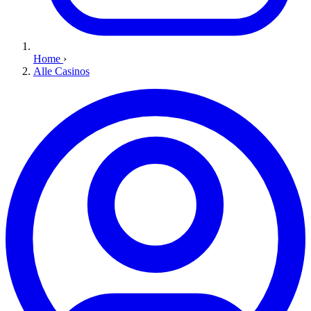
Home
›
Alle Casinos