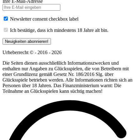
Ihre E-Mail-Adresse
Newsletter consent checkbox label
Ich bestätige, dass ich mindestens 18 Jahre alt bin.
Neuigkeiten abonnieren!
Urheberrecht © - 2016 - 2026
Die Seiten dienen ausschließlich Informationszwecken und
enthalten nur Angaben zu Glücksspielen, die von Betreibern mit
einer Grundlizenz gemäß Gesetz Nr. 186/2016 Slg. über
Glücksspiele betrieben werden. Alle Informationen richten sich an
Personen über 18 Jahren. Das Finanzministerium warnt: Die
Teilnahme an Glücksspielen kann süchtig machen!