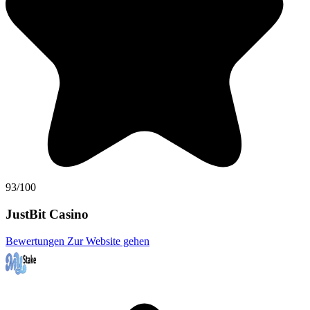
93/100
JustBit Casino
Bewertungen
Zur Website gehen