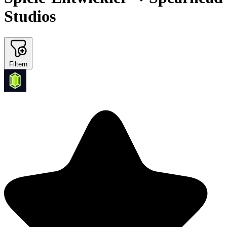
Studios
Filtern