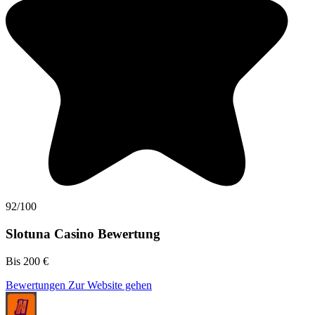
92/100
Slotuna Casino Bewertung
Bis 200 €
Bewertungen
Zur Website gehen