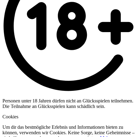
Personen unter 18 Jahren dürfen nicht an Glücksspielen teilnehmen.
Die Teilnahme an Glücksspielen kann schädlich sein.
Cookies
Um dir das bestmögliche Erlebnis und Informationen bieten zu
können, verwenden wir Cookies. Keine Sorge, keine Geheimnisse –