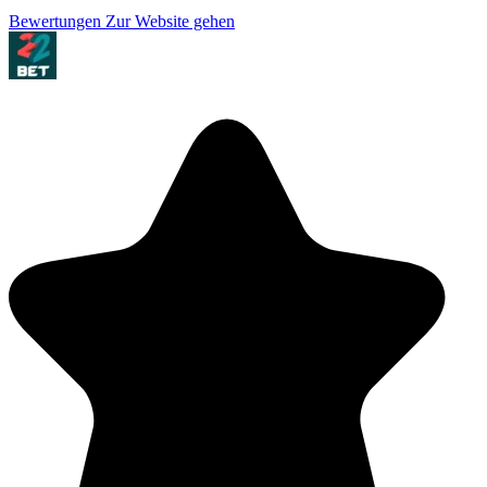
Bewertungen
Zur Website gehen