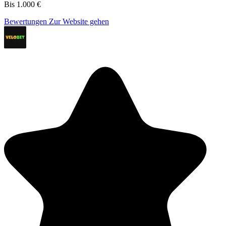
Bis 1.000 €
Bewertungen
Zur Website gehen