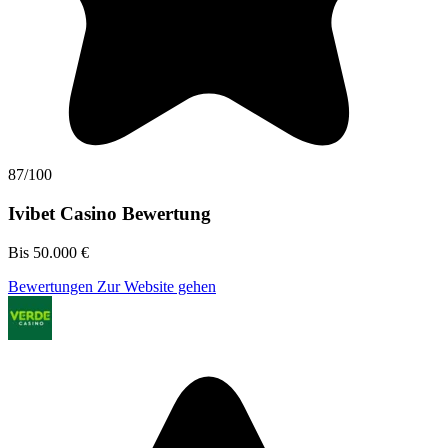
87/100
Ivibet Casino Bewertung
Bis 50.000 €
Bewertungen
Zur Website gehen