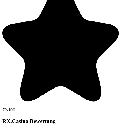
72/100
RX.Casino Bewertung