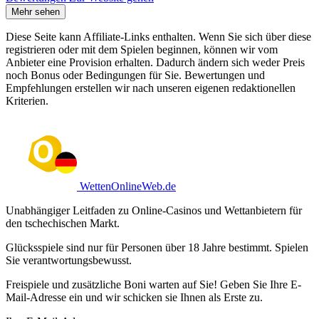
Mehr sehen
Diese Seite kann Affiliate-Links enthalten. Wenn Sie sich über diese
registrieren oder mit dem Spielen beginnen, können wir vom
Anbieter eine Provision erhalten. Dadurch ändern sich weder Preis
noch Bonus oder Bedingungen für Sie. Bewertungen und
Empfehlungen erstellen wir nach unseren eigenen redaktionellen
Kriterien.
WettenOnlineWeb.de
Unabhängiger Leitfaden zu Online-Casinos und Wettanbietern für
den tschechischen Markt.
Glücksspiele sind nur für Personen über 18 Jahre bestimmt. Spielen
Sie verantwortungsbewusst.
Freispiele und zusätzliche Boni warten auf Sie! Geben Sie Ihre E-
Mail-Adresse ein und wir schicken sie Ihnen als Erste zu.