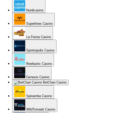
Nordicasino
Superlines Casino
La Fiesta Casino
Spintropolis Casino
Reeltastic Casino
Genesis Casino
BetChan Casino
Spinamba Casino
WildTornado Casino