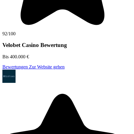
92/100
Velobet Casino Bewertung
Bis 400.000 €
Bewertungen
Zur Website gehen