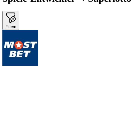
Filtern