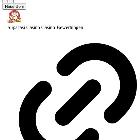
Neue Boni
Supacasi Casino
Casino-Bewertungen