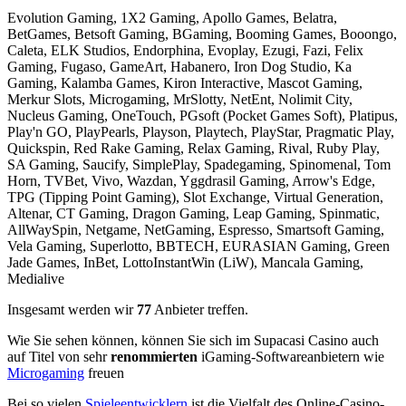
Evolution Gaming, 1X2 Gaming, Apollo Games, Belatra,
BetGames, Betsoft Gaming, BGaming, Booming Games, Booongo,
Caleta, ELK Studios, Endorphina, Evoplay, Ezugi, Fazi, Felix
Gaming, Fugaso, GameArt, Habanero, Iron Dog Studio, Ka
Gaming, Kalamba Games, Kiron Interactive, Mascot Gaming,
Merkur Slots, Microgaming, MrSlotty, NetEnt, Nolimit City,
Nucleus Gaming, OneTouch, PGsoft (Pocket Games Soft), Platipus,
Play'n GO, PlayPearls, Playson, Playtech, PlayStar, Pragmatic Play,
Quickspin, Red Rake Gaming, Relax Gaming, Rival, Ruby Play,
SA Gaming, Saucify, SimplePlay, Spadegaming, Spinomenal, Tom
Horn, TVBet, Vivo, Wazdan, Yggdrasil Gaming, Arrow's Edge,
TPG (Tipping Point Gaming), Slot Exchange, Virtual Generation,
Altenar, CT Gaming, Dragon Gaming, Leap Gaming, Spinmatic,
AllWaySpin, Netgame, NetGaming, Espresso, Smartsoft Gaming,
Vela Gaming, Superlotto, BBTECH, EURASIAN Gaming, Green
Jade Games, InBet, LottoInstantWin (LiW), Mancala Gaming,
Medialive
Insgesamt werden wir
77
Anbieter treffen.
Wie Sie sehen können, können Sie sich im Supacasi Casino auch
auf Titel von sehr
renommierten
iGaming-Softwareanbietern wie
Microgaming
freuen
Bei so vielen
Spieleentwicklern
ist die Vielfalt des Online-Casino-