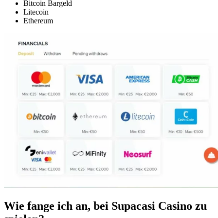
Bitcoin Bargeld
Litecoin
Ethereum
Wie fange ich an, bei Supacasi Casino zu