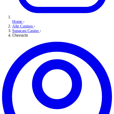
Home
›
Alle Casinos
›
Supacasi Casino
›
Übersicht