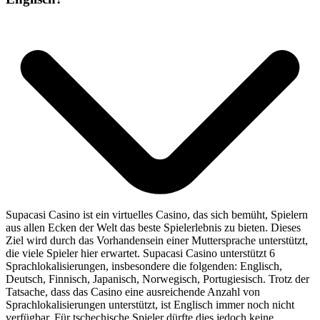
Supacasi Casino ist ein virtuelles Casino, das sich bemüht, Spielern
aus allen Ecken der Welt das beste Spielerlebnis zu bieten. Dieses
Ziel wird durch das Vorhandensein einer Muttersprache unterstützt,
die viele Spieler hier erwartet. Supacasi Casino unterstützt 6
Sprachlokalisierungen, insbesondere die folgenden: Englisch,
Deutsch, Finnisch, Japanisch, Norwegisch, Portugiesisch. Trotz der
Tatsache, dass das Casino eine ausreichende Anzahl von
Sprachlokalisierungen unterstützt, ist Englisch immer noch nicht
verfügbar. Für tschechische Spieler dürfte dies jedoch keine