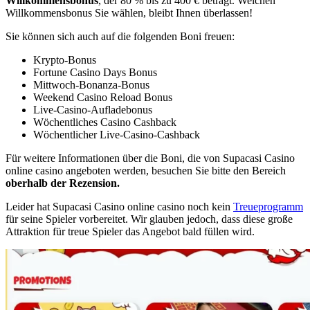
Willkommensbonus
, der 80 % bis zu 400 € beträgt. Welchen
Willkommensbonus Sie wählen, bleibt Ihnen überlassen!
Sie können sich auch auf die folgenden Boni freuen:
Krypto-Bonus
Fortune Casino Days Bonus
Mittwoch-Bonanza-Bonus
Weekend Casino Reload Bonus
Live-Casino-Aufladebonus
Wöchentliches Casino Cashback
Wöchentlicher Live-Casino-Cashback
Für weitere Informationen über die Boni, die von Supacasi Casino
online casino angeboten werden, besuchen Sie bitte den Bereich
oberhalb der Rezension.
Leider hat Supacasi Casino online casino noch kein
Treueprogramm
für seine Spieler vorbereitet. Wir glauben jedoch, dass diese große
Attraktion für treue Spieler das Angebot bald füllen wird.