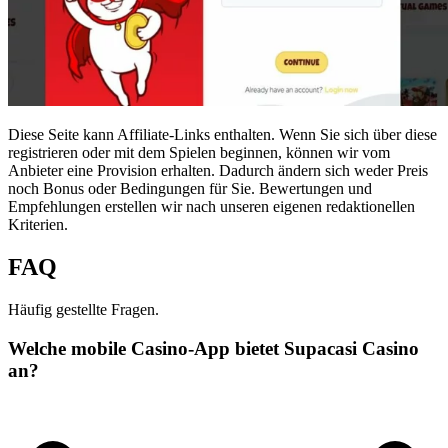
Diese Seite kann Affiliate-Links enthalten. Wenn Sie sich über diese
registrieren oder mit dem Spielen beginnen, können wir vom
Anbieter eine Provision erhalten. Dadurch ändern sich weder Preis
noch Bonus oder Bedingungen für Sie. Bewertungen und
Empfehlungen erstellen wir nach unseren eigenen redaktionellen
Kriterien.
FAQ
Häufig gestellte Fragen.
Welche mobile Casino-App bietet Supacasi Casino
an?