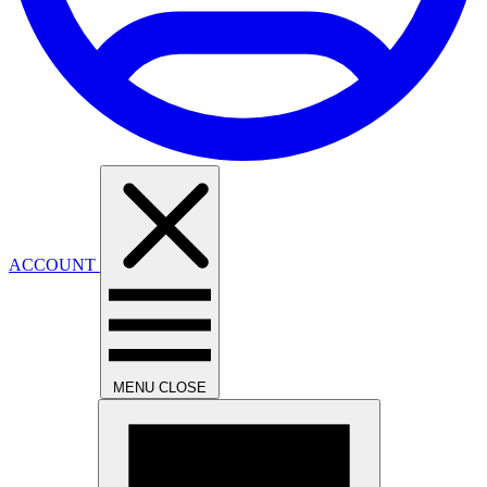
ACCOUNT
MENU
CLOSE