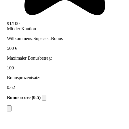
91/100
Mit der Kaution
Willkommens-Supacasi-Bonus
500 €
Maximaler Bonusbetrag:
100
Bonusprozentsatz:
0.62
Bonus score (0-5)