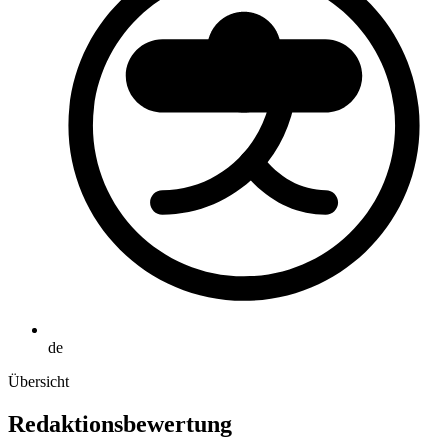
de
Übersicht
Redaktionsbewertung