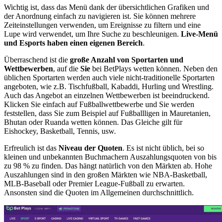
Wichtig ist, dass das Menü dank der übersichtlichen Grafiken und
der Anordnung einfach zu navigieren ist. Sie können mehrere
Zeiteinstellungen verwenden, um Ereignisse zu filtern und eine
Lupe wird verwendet, um Ihre Suche zu beschleunigen.
Live-Menü
und Esports haben einen eigenen Bereich
.
Überraschend ist die
große Anzahl von Sportarten und
Wettbewerben
, auf die
Sie
bei BetPlays wetten können. Neben den
üblichen Sportarten werden auch viele nicht-traditionelle Sportarten
angeboten, wie z.B. Tischfußball, Kabaddi, Hurling und Wrestling.
Auch das Angebot an einzelnen Wettbewerben ist beeindruckend.
Klicken Sie einfach auf Fußballwettbewerbe und Sie werden
feststellen, dass Sie zum Beispiel auf Fußballligen in Mauretanien,
Bhutan oder Ruanda wetten können. Das Gleiche gilt für
Eishockey, Basketball, Tennis, usw.
Erfreulich ist das
Niveau der Quoten
. Es ist nicht üblich, bei so
kleinen und unbekannten Buchmachern Auszahlungsquoten von bis
zu 98 % zu finden. Das hängt natürlich von den Märkten ab. Hohe
Auszahlungen sind in den großen Märkten wie NBA-Basketball,
MLB-Baseball oder Premier League-Fußball zu erwarten.
Ansonsten sind die Quoten im Allgemeinen durchschnittlich.