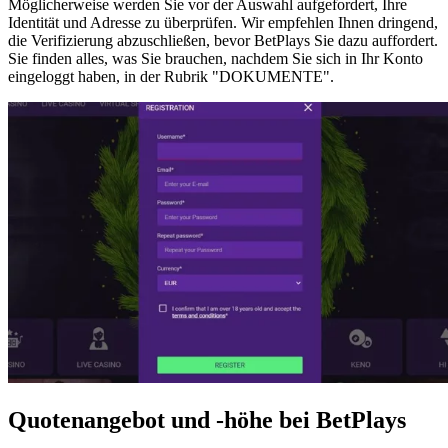
Möglicherweise werden Sie vor der Auswahl aufgefordert, Ihre
Identität und Adresse zu überprüfen. Wir empfehlen Ihnen dringend,
die Verifizierung abzuschließen, bevor BetPlays Sie dazu auffordert.
Sie finden alles, was Sie brauchen, nachdem Sie sich in Ihr Konto
eingeloggt haben, in der Rubrik "DOKUMENTE".
Quotenangebot und -höhe bei BetPlays