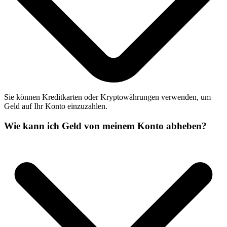
Sie können Kreditkarten oder Kryptowährungen verwenden, um
Geld auf Ihr Konto einzuzahlen.
Wie kann ich Geld von meinem Konto abheben?