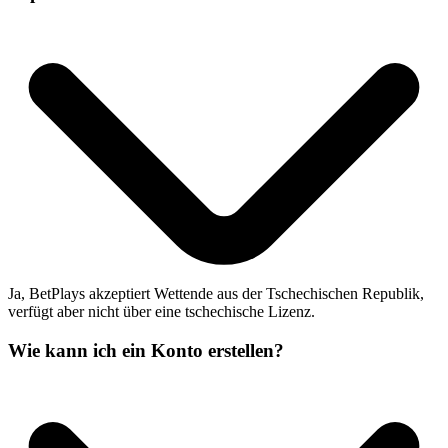
Ja, BetPlays akzeptiert Wettende aus der Tschechischen Republik,
verfügt aber nicht über eine tschechische Lizenz.
Wie kann ich ein Konto erstellen?