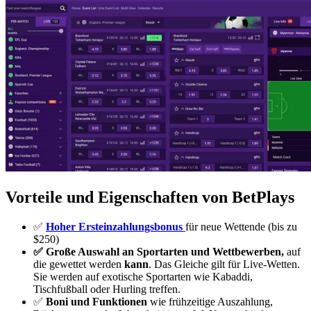
Vorteile und Eigenschaften von BetPlays
✅
Hoher Ersteinzahlungsbonus
für neue Wettende (bis zu
$250)
✅ Große Auswahl an Sportarten und Wettbewerben,
auf
die gewettet werden
kann
. Das Gleiche gilt für Live-Wetten.
Sie werden auf exotische Sportarten wie Kabaddi,
Tischfußball oder Hurling treffen.
✅
Boni und Funktionen
wie frühzeitige Auszahlung,