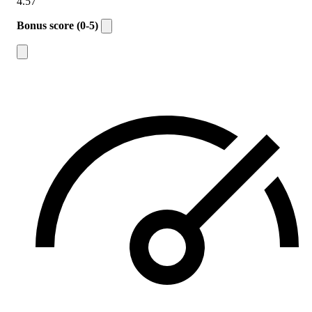
4.57
Bonus score (0-5)