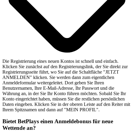
Die Registrierung eines neuen Kontos ist schnell und einfach.
Klicken Sie zunächst auf den Registrierungslink, der Sie direkt zur
Registrierungsseite führt, wo Sie auf die Schaltfläche "JETZT
ANMELDEN" klicken. Sie werden dann zum eigentlichen
Anmeldeformular weitergeleitet. Dort geben Sie Ihren
Benutzernamen, Ihre E-Mail-Adresse, Ihr Passwort und die
Währung an, in der Sie Ihr Konto führen möchten. Sobald Sie Ihr
Konto eingerichtet haben, müssen Sie die restlichen persönlichen
Daten eingeben. Klicken Sie in der oberen Leiste auf den Reiter mit
Ihrem Spitznamen und dann auf "MEIN PROFIL".
Bietet BetPlays einen Anmeldebonus für neue
Wettende an?