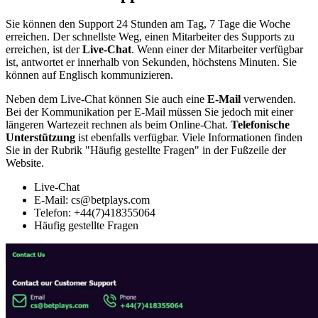
Sie können den Support 24 Stunden am Tag, 7 Tage die Woche
erreichen. Der schnellste Weg, einen Mitarbeiter des Supports zu
erreichen, ist der
Live-Chat
. Wenn einer der Mitarbeiter verfügbar
ist, antwortet er innerhalb von Sekunden, höchstens Minuten. Sie
können auf Englisch kommunizieren.
Neben dem Live-Chat können Sie auch eine
E-Mail
verwenden.
Bei der Kommunikation per E-Mail müssen Sie jedoch mit einer
längeren Wartezeit rechnen als beim Online-Chat.
Telefonische
Unterstützung
ist ebenfalls verfügbar. Viele Informationen finden
Sie in der Rubrik "Häufig gestellte Fragen" in der Fußzeile der
Website.
Live-Chat
E-Mail: cs@betplays.com
Telefon: +44(7)418355064
Häufig gestellte Fragen