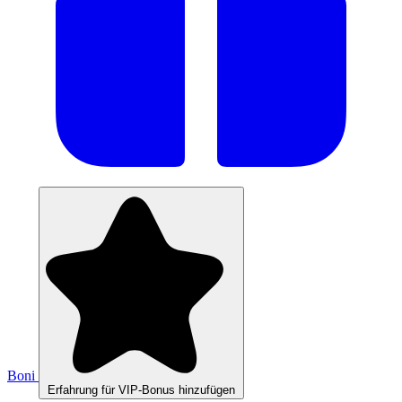
Boni
Erfahrung für VIP-Bonus hinzufügen