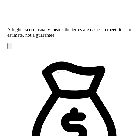
A higher score usually means the terms are easier to meet; it is an
estimate, not a guarantee.