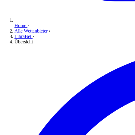
Home
›
Alle Wettanbieter
›
LibraBet
›
Übersicht