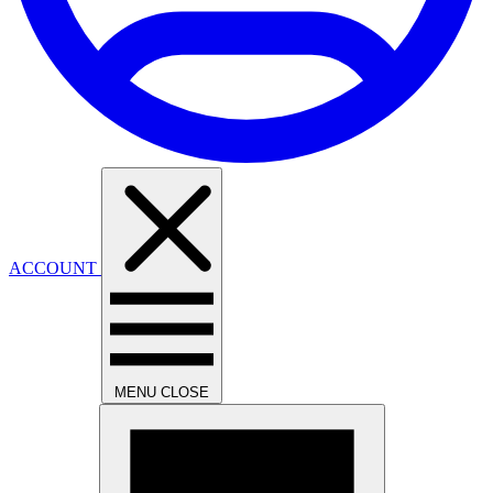
ACCOUNT
MENU
CLOSE