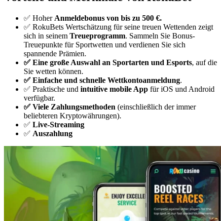
✅ Hoher
Anmeldebonus von bis zu 500 €.
✅ RokuBets Wertschätzung für seine treuen Wettenden zeigt
sich in seinem
Treueprogramm
. Sammeln Sie Bonus-
Treuepunkte für Sportwetten und verdienen Sie sich
spannende Prämien.
✅ Eine große Auswahl an Sportarten und Esports
, auf die
Sie wetten können.
✅ Einfache und schnelle Wettkontoanmeldung
.
✅ Praktische und
intuitive mobile App
für iOS und Android
verfügbar.
✅ Viele Zahlungsmethoden
(einschließlich der immer
beliebteren Kryptowährungen).
✅
Live-Streaming
✅
Auszahlung