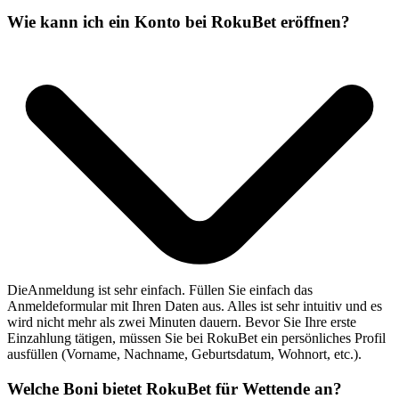
Wie kann ich ein Konto bei RokuBet eröffnen?
DieAnmeldung ist sehr einfach. Füllen Sie einfach das
Anmeldeformular mit Ihren Daten aus. Alles ist sehr intuitiv und es
wird nicht mehr als zwei Minuten dauern. Bevor Sie Ihre erste
Einzahlung tätigen, müssen Sie bei RokuBet ein persönliches Profil
ausfüllen (Vorname, Nachname, Geburtsdatum, Wohnort, etc.).
Welche Boni bietet RokuBet für Wettende an?