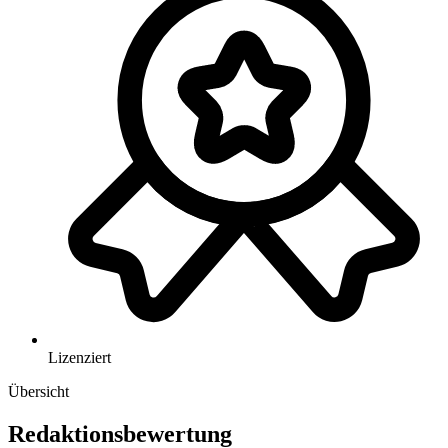
Lizenziert
Übersicht
Redaktionsbewertung