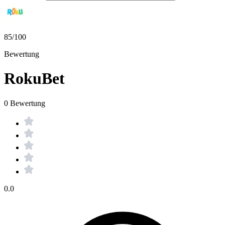
85/100
Bewertung
RokuBet
0 Bewertung
0.0