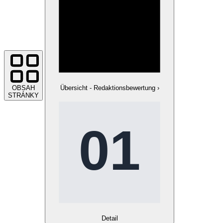
OBSAH
Übersicht - Redaktionsbewertung
›
STRÁNKY
Detail