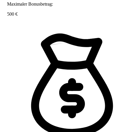
Maximaler Bonusbetrag:
500 €