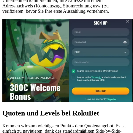
Unternehmen kann Sie bitten, Ihre Adresse mit einem
Adressnachweis (Kontoauszug, Stromrechnung usw.) zu
verifizieren, bevor Sie Ihre erste Auszahlung vornehmen.
Quoten und Levels bei RokuBet
Kommen wir zum wichtigsten Punkt - dem Quotenangebot. Es ist
einfach zu navigieren, dank des standardmäßigen Side-by-Side-