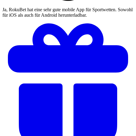
Ja, RokuBet hat eine sehr gute mobile App für Sportwetten. Sowohl
für iOS als auch für Android herunterladbar.