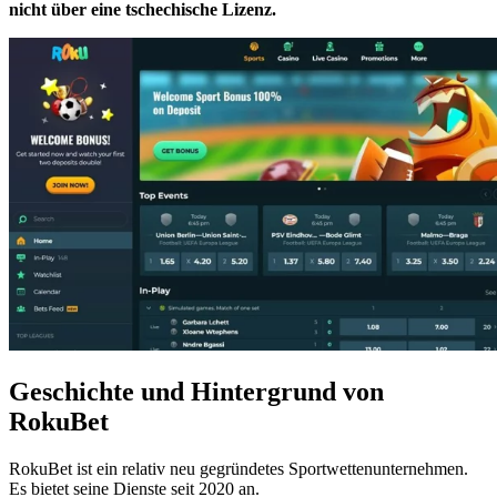
nicht über eine tschechische Lizenz.
Geschichte und Hintergrund von
RokuBet
RokuBet ist ein relativ neu gegründetes Sportwettenunternehmen.
Es bietet seine Dienste seit 2020 an.