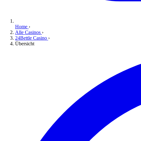
Home
›
Alle Casinos
›
24Bettle Casino
›
Übersicht