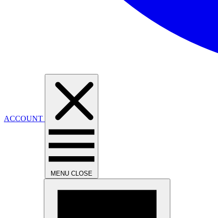
ACCOUNT
MENU
CLOSE