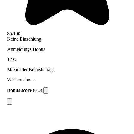
85/100
Keine Einzahlung
Anmeldungs-Bonus
12 €
Maximaler Bonusbetrag:
Wir berechnen
Bonus score (0-5)