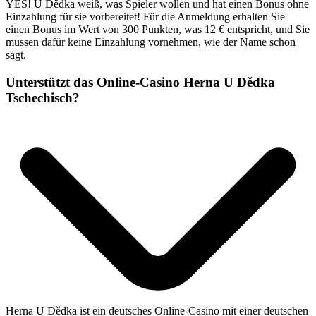
YES! U Dědka weiß, was Spieler wollen und hat einen Bonus ohne
Einzahlung für sie vorbereitet! Für die Anmeldung erhalten Sie
einen Bonus im Wert von 300 Punkten, was 12 € entspricht, und Sie
müssen dafür keine Einzahlung vornehmen, wie der Name schon
sagt.
Unterstützt das Online-Casino Herna U Dědka
Tschechisch?
Herna U Dědka ist ein deutsches Online-Casino mit einer deutschen