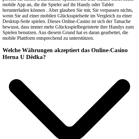
mobile App an, die die Spieler auf ihr Handy oder Tablet
herunterladen können . Aber glauben Sie mir, Sie verpassen nichts,
wenn Sie auf einer mobilen Glücksspielseite im Vergleich zu einer
Desktop-Seite spielen. Dieses Online-Casino ist sich der Tatsache
bewusst, dass immer mehr Glücksspielbegeisterte ihre Handys zum
Spielen benutzen. Aus diesem Grund hat es daran gearbeitet, die
mobile Plattform entsprechend zu unterstützen.
Welche Währungen akzeptiert das Online-Casino
Herna U Dědka?