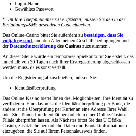
Login-Name
Gewähltes Passwort
*
Um Ihre Telefonnummer zu verifizieren, müssen Sie den in der
Bestätigungs-SMS gesendeten Code eingeben.
Das Online-Casino bittet Sie außerdem zu
bestätigen, dass Sie
volljährig sind
, und den Allgemeinen Geschäftsbedingungen und
der
Datenschutzerklärung
des Casinos
zuzustimmen
.
An dieser Stelle wurde ein temporäres Spielkonto für Sie erstellt, das
innerhalb von 30 Tagen nach Ihrer Erstregistrierung abgeschlossen
werden muss, da es sonst verfällt.
Um die Registrierung abzuschließen, müssen Sie:
Identitätsüberprüfung
Das Online-Kasino bietet Ihnen drei Möglichkeiten, Ihre Identität zu
verifizieren. Eine davon ist die Identitätsüberprüfung per Bank, die
andere ist die Überprüfung per Kurier an eine Adresse Ihrer Wahl,
oder Sie können Ihre Identität persönlich in einer Online-Casino-
Filiale überprüfen lassen. Als Nächstes bittet Sie das U Dědka
Casino, zusätzliche persönliche Daten und Kontaktinformationen
einzugeben, die Sie auf Ihrem Personalausweis finden.