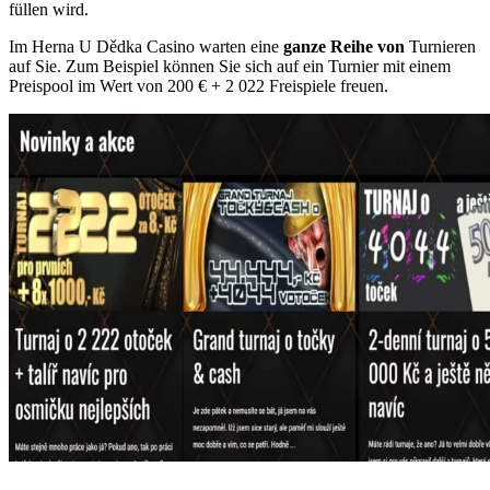
füllen wird.
Im Herna U Dědka Casino warten eine
ganze
Reihe von
Turnieren
auf Sie. Zum Beispiel können Sie sich auf ein Turnier mit einem
Preispool im Wert von 200 € + 2 022 Freispiele freuen.