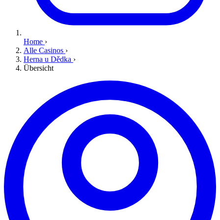
Home
›
Alle Casinos
›
Herna u Dědka
›
Übersicht