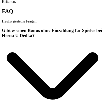
Kriterien.
FAQ
Häufig gestellte Fragen.
Gibt es einen Bonus ohne Einzahlung für Spieler bei
Herna U Dědka?