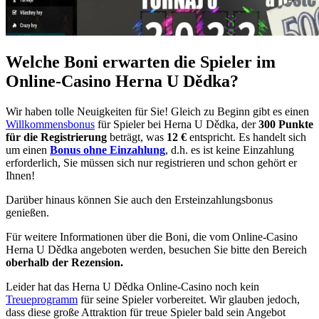
Welche Boni erwarten die Spieler im
Online-Casino Herna U Dědka?
Wir haben tolle Neuigkeiten für Sie! Gleich zu Beginn gibt es einen
Willkommensbonus
für Spieler bei Herna U Dědka, der
300 Punkte
für die Registrierung
beträgt, was
12 €
entspricht. Es handelt sich
um einen
Bonus ohne Einzahlung
, d.h. es ist keine Einzahlung
erforderlich, Sie müssen sich nur registrieren und schon gehört er
Ihnen!
Darüber hinaus können Sie auch den Ersteinzahlungsbonus
genießen.
Für weitere Informationen über die Boni, die vom Online-Casino
Herna U Dědka angeboten werden, besuchen Sie bitte den Bereich
oberhalb der Rezension.
Leider hat das Herna U Dědka Online-Casino noch kein
Treueprogramm
für seine Spieler vorbereitet. Wir glauben jedoch,
dass diese große Attraktion für treue Spieler bald sein Angebot