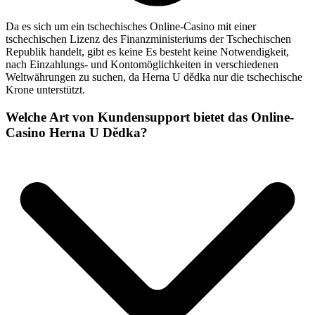
Da es sich um ein tschechisches Online-Casino mit einer
tschechischen Lizenz des Finanzministeriums der Tschechischen
Republik handelt, gibt es keine Es besteht keine Notwendigkeit,
nach Einzahlungs- und Kontomöglichkeiten in verschiedenen
Weltwährungen zu suchen, da Herna U dědka nur die tschechische
Krone unterstützt.
Welche Art von Kundensupport bietet das Online-
Casino Herna U Dědka?