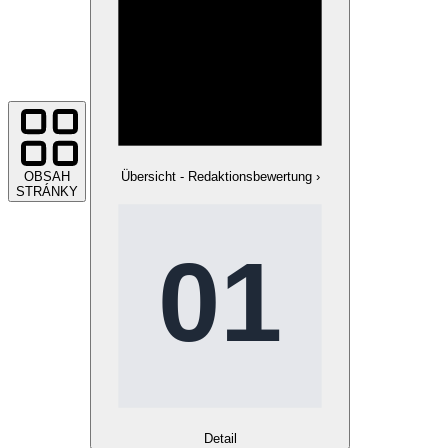
OBSAH
Übersicht - Redaktionsbewertung
›
STRÁNKY
Detail