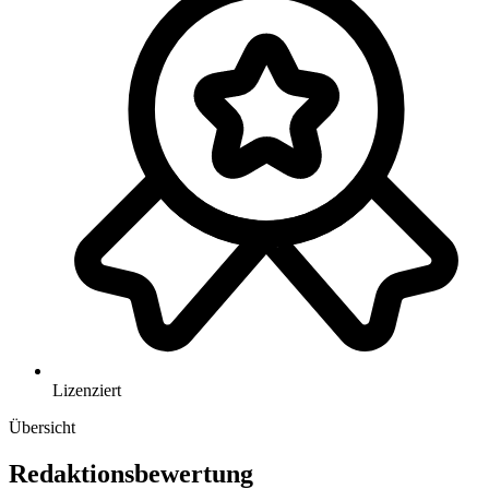
Lizenziert
Übersicht
Redaktionsbewertung