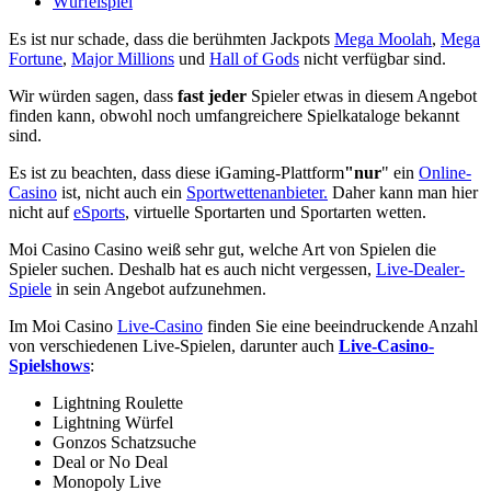
Würfelspiel
Es ist nur schade, dass die berühmten Jackpots
Mega Moolah
,
Mega
Fortune
,
Major Millions
und
Hall of Gods
nicht verfügbar sind.
Wir würden sagen, dass
fast jeder
Spieler etwas in diesem Angebot
finden kann, obwohl noch umfangreichere Spielkataloge bekannt
sind.
Es ist zu beachten, dass diese iGaming-Plattform
"nur
" ein
Online-
Casino
ist, nicht auch ein
Sportwettenanbieter.
Daher kann man hier
nicht auf
eSports
, virtuelle Sportarten und Sportarten wetten.
Moi Casino Casino weiß sehr gut, welche Art von Spielen die
Spieler suchen. Deshalb hat es auch nicht vergessen,
Live-Dealer-
Spiele
in sein Angebot aufzunehmen.
Im Moi Casino
Live-Casino
finden Sie eine beeindruckende Anzahl
von verschiedenen Live-Spielen, darunter auch
Live-Casino-
Spielshows
:
Lightning Roulette
Lightning Würfel
Gonzos Schatzsuche
Deal or No Deal
Monopoly Live