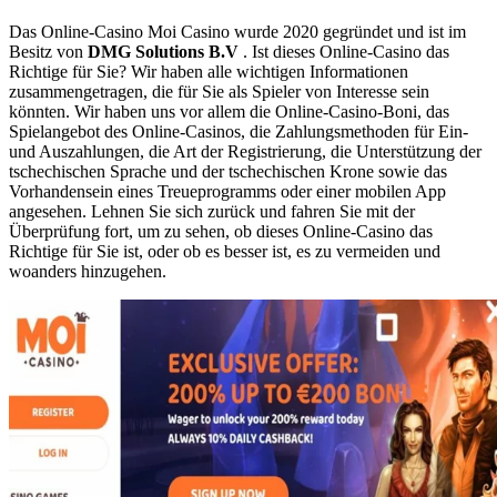
Das Online-Casino Moi Casino wurde 2020 gegründet und ist im
Besitz von
DMG Solutions B.V
. Ist dieses Online-Casino das
Richtige für Sie? Wir haben alle wichtigen Informationen
zusammengetragen, die für Sie als Spieler von Interesse sein
könnten. Wir haben uns vor allem die Online-Casino-Boni, das
Spielangebot des Online-Casinos, die Zahlungsmethoden für Ein-
und Auszahlungen, die Art der Registrierung, die Unterstützung der
tschechischen Sprache und der tschechischen Krone sowie das
Vorhandensein eines Treueprogramms oder einer mobilen App
angesehen. Lehnen Sie sich zurück und fahren Sie mit der
Überprüfung fort, um zu sehen, ob dieses Online-Casino das
Richtige für Sie ist, oder ob es besser ist, es zu vermeiden und
woanders hinzugehen.