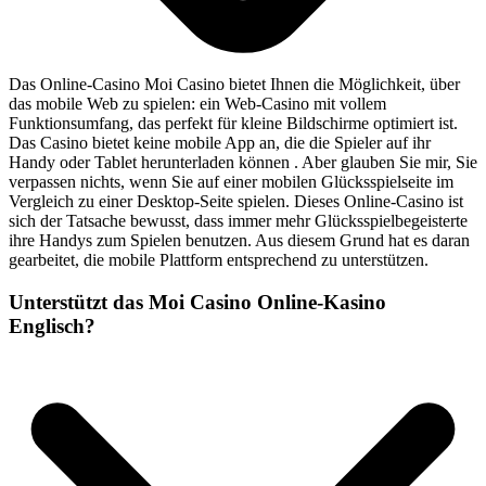
Das Online-Casino Moi Casino bietet Ihnen die Möglichkeit, über
das mobile Web zu spielen: ein Web-Casino mit vollem
Funktionsumfang, das perfekt für kleine Bildschirme optimiert ist.
Das Casino bietet keine mobile App an, die die Spieler auf ihr
Handy oder Tablet herunterladen können . Aber glauben Sie mir, Sie
verpassen nichts, wenn Sie auf einer mobilen Glücksspielseite im
Vergleich zu einer Desktop-Seite spielen. Dieses Online-Casino ist
sich der Tatsache bewusst, dass immer mehr Glücksspielbegeisterte
ihre Handys zum Spielen benutzen. Aus diesem Grund hat es daran
gearbeitet, die mobile Plattform entsprechend zu unterstützen.
Unterstützt das Moi Casino Online-Kasino
Englisch?