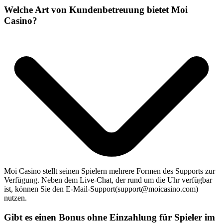
Welche Art von Kundenbetreuung bietet Moi
Casino?
Moi Casino stellt seinen Spielern mehrere Formen des Supports zur
Verfügung. Neben dem Live-Chat, der rund um die Uhr verfügbar
ist, können Sie den E-Mail-Support(support@moicasino.com)
nutzen.
Gibt es einen Bonus ohne Einzahlung für Spieler im