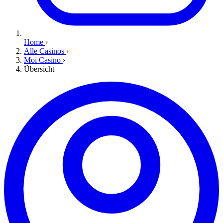
Home
›
Alle Casinos
›
Moi Casino
›
Übersicht