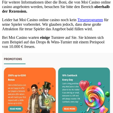
Für weitere Informationen über die Boni, die von Moi Casino online
casino angeboten werden, besuchen Sie bitte den Bereich
oberhalb
der Rezension.
Leider hat Moi Casino online casino noch kein
Treueprogramm
für
seine Spieler vorbereitet. Wir glauben jedoch, dass diese große
Attraktion für treue Spieler das Angebot bald füllen wird.
Bei Moi Casino warten
einige
Turniere auf Sie. Sie können sich
zum Beispiel auf das Drops & Wins-Turnier mit einem Preispool
von 10.000 € freuen.