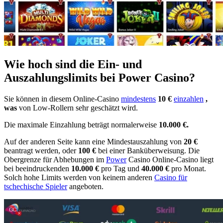
Wie hoch sind die Ein- und
Auszahlungslimits bei Power Casino?
Sie können in diesem Online-Casino
mindestens
10 €
einzahlen
,
was
von Low-Rollern sehr geschätzt wird.
Die maximale Einzahlung beträgt normalerweise
10.000 €.
Auf der anderen Seite kann eine Mindestauszahlung von
20 €
beantragt werden, oder
100 €
bei einer Banküberweisung. Die
Obergrenze für Abhebungen im
Power
Casino Online-Casino liegt
bei beeindruckenden
10.000 €
pro Tag und
40.000 €
pro Monat.
Solch hohe Limits werden von keinem anderen
Casino für
tschechische Spieler
angeboten.