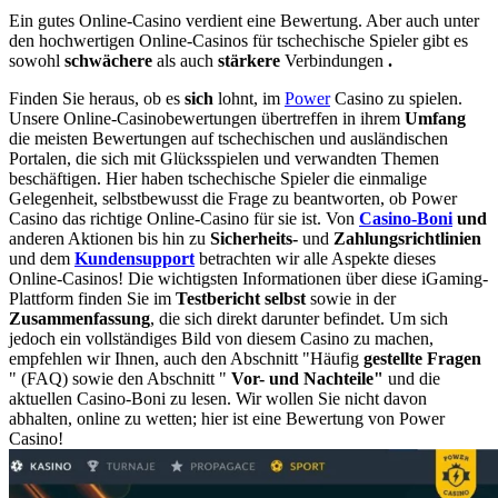
Ein gutes Online-Casino verdient eine Bewertung. Aber auch unter
den hochwertigen Online-Casinos für tschechische Spieler gibt es
sowohl
schwächere
als auch
stärkere
Verbindungen
.
Finden Sie heraus, ob es
sich
lohnt, im
Power
Casino zu spielen.
Unsere Online-Casinobewertungen übertreffen in ihrem
Umfang
die meisten Bewertungen auf tschechischen und ausländischen
Portalen, die sich mit Glücksspielen und verwandten Themen
beschäftigen. Hier haben tschechische Spieler die einmalige
Gelegenheit, selbstbewusst die Frage zu beantworten, ob Power
Casino das richtige Online-Casino für sie ist. Von
Casino-Boni
und
anderen Aktionen bis hin zu
Sicherheits-
und
Zahlungsrichtlinien
und dem
Kundensupport
betrachten wir alle Aspekte dieses
Online-Casinos! Die wichtigsten Informationen über diese iGaming-
Plattform finden Sie im
Testbericht selbst
sowie in der
Zusammenfassung
, die sich direkt darunter befindet. Um sich
jedoch ein vollständiges Bild von diesem Casino zu machen,
empfehlen wir Ihnen, auch den Abschnitt "Häufig
gestellte Fragen
" (FAQ) sowie den Abschnitt "
Vor- und Nachteile"
und die
aktuellen Casino-Boni zu lesen. Wir wollen Sie nicht davon
abhalten, online zu wetten; hier ist eine Bewertung von Power
Casino!