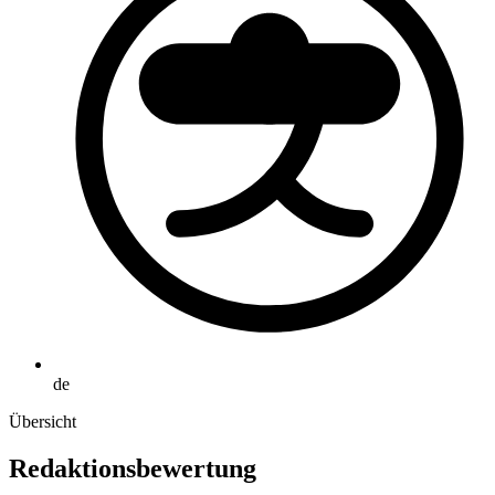
de
Übersicht
Redaktionsbewertung