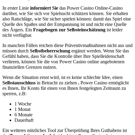
In erster Linie
informiert Sie
das Power Casino Online-Casino
darüber, wie Sie sich vor Spielsucht schützen können. Sie erhalten
also Ratschläge, wie Sie sicher spielen können: damit das Spiel eine
Quelle des Spaßes und der Entspannung ist und nicht eine Quelle
des Ärgers. Ein
Fragebogen zur Selbsteinschätzung
ist leider
nicht verfügbar.
In manchen Fällen reichen diese Präventivmaßnahmen nicht aus und
müssen durch
Selbstbeherrschung
ergänzt werden. Wenn Sie das
Gefühl haben, dass Sie die Kontrolle über Ihre Spielleidenschaft
verlieren, können Sie die von Power Casino online angebotenen
finanziellen Grenzen nutzen.
Wenn die Situation ernst wird, ist es keine schlechte Idee, einen
Selbstausschluss
in Betracht zu ziehen
.
Power Casino ermöglicht
es Ihnen, Ihr Konto für einen von Ihnen festgelegten Zeitraum zu
sperren, z.B:
1 Woche
1 Monat
6 Monate
Dauerhaft
Ein weiteres nützliches Tool zur Überprüfung Ihres Guthabens ist