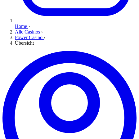
Home
›
Alle Casinos
›
Power Casino
›
Übersicht