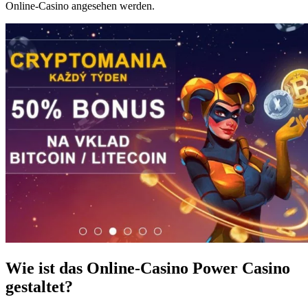
Online-Casino angesehen werden.
Wie ist das Online-Casino Power Casino
gestaltet?