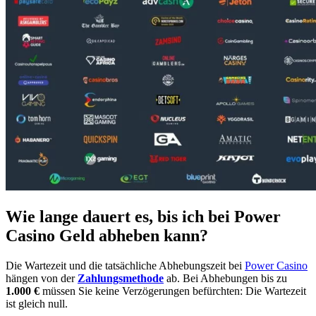
Wie lange dauert es, bis ich bei Power
Casino Geld abheben kann?
Die Wartezeit und die tatsächliche Abhebungszeit bei
Power Casino
hängen von der
Zahlungsmethode
ab. Bei Abhebungen bis zu
1.000 €
müssen Sie keine Verzögerungen befürchten: Die Wartezeit
ist gleich null.