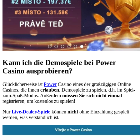
Kann ich die Demospiele bei Power
Casino ausprobieren?
Glücklicherweise ist
Power
Casino eines der großzügigen Online-
Casinos, die Ihnen
erlauben
, Demospiele zu spielen, d.h. im Spiel-
zum-Spaß-Modus. Außerdem
müssen Sie sich nicht einmal
registrieren, um kostenlos zu spielen!
Nur
Live-Dealer-Spiele
können
nicht
ohne Einzahlung gespielt
werden, was verständlich ist.