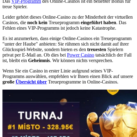
Das
VIP-Programm
des Online-Casinos ist ein beliebter Bonus für
treue Spieler.
Leider gehört dieses Online-Casino zu der Minderheit der virtuellen
Casinos, die
noch kein
Treueprogramm
eingeführt haben
. Das
Fehlen eines VIP-Programms ist jedoch keine Katastrophe.
Es ist anzumerken, dass einige Online-Casinos ein Treueprogramm
"unter der Haube" anbieten: Sie rühmen sich nicht damit auf ihrer
Glücksspiel-Website, sondern bieten es den
treuesten
Spielern
privat per E-Mail an. Ob dies bei
Power Casino
tatsächlich der Fall
ist, bleibt ein
Geheimnis
. Wir können nichts versprechen.
Wenn Sie ein Casino in erster Linie aufgrund seines VIP-
Programms auswählen, empfehlen wir Ihnen einen Blick auf unsere
große
Übersicht über
Treueprogramme in Online-Casinos.