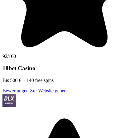
92/100
18bet Casino
Bis 500 € + 140 free spins
Bewertungen
Zur Website gehen