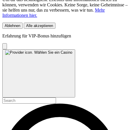
können, verwenden wir Cookies. Keine Sorge, keine Geheimnisse –
sie helfen uns nur, das zu verbessern, was wir tun.
Mehr
Informationen hier.
Ablehnen
Alle akzeptieren
Erfahrung für VIP-Bonus hinzufügen
Wählen Sie ein Casino