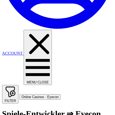
ACCOUNT
MENU
CLOSE
Online Casinos · Eyecon
FILTER
Spiele-Entwickler ⇒ Eyecon