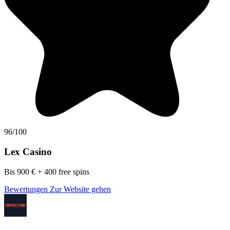
96/100
Lex Casino
Bis 900 € + 400 free spins
Bewertungen
Zur Website gehen