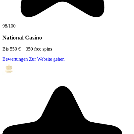
98/100
National Casino
Bis 550 € + 350 free spins
Bewertungen
Zur Website gehen