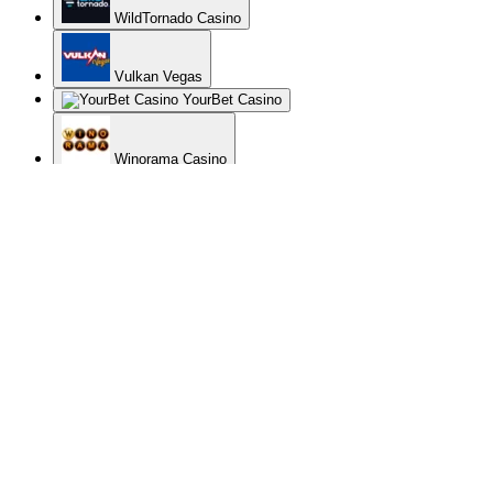
WildTornado Casino
Vulkan Vegas
YourBet Casino
Winorama Casino
Zet Casino
Gratorama
Spin Samurai Casino
SuperCat Casino
Slottica Casino