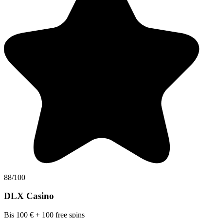
88/100
DLX Casino
Bis 100 € + 100 free spins