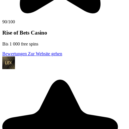
90/100
Rise of Bets Casino
Bis 1 000 free spins
Bewertungen
Zur Website gehen