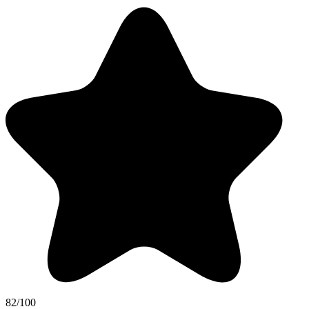
82/100