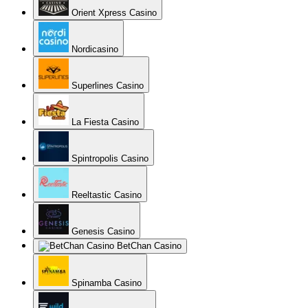
Orient Xpress Casino
Nordicasino
Superlines Casino
La Fiesta Casino
Spintropolis Casino
Reeltastic Casino
Genesis Casino
BetChan Casino
Spinamba Casino