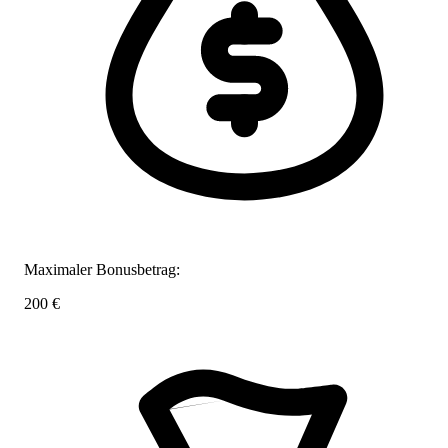
Maximaler Bonusbetrag:
200 €