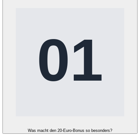
Was macht den 20-Euro-Bonus so besonders?