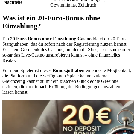
Nachteile
Gewinnlimits, Zeitdruck.
Was ist ein 20-Euro-Bonus ohne
Einzahlung?
Ein
20 Euro Bonus ohne Einzahlung Casino
bietet dir 20 Euro
Startguthaben, das du sofort nach der Registrierung nutzen kannst.
Es ist ein Geschenk des Casinos, mit dem du Slots, Tischspiele oder
sogar das Live-Casino ausprobieren kannst – ohne finanzielles
Risiko.
Für neue Spieler ist dieses
Bonusguthaben
eine ideale Möglichkeit,
die Plattform und die verfügbaren Spiele kennenzulernen.
Gleichzeitig kannst du mit ein bisschen Glück echte Gewinne
erzielen, die du dir nach Erfüllung der Bedingungen auszahlen
lassen kannst.