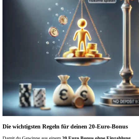
Die wichtigsten Regeln für deinen 20-Euro-Bonus
Damit du Gewinne aus einem
20 Euro Bonus ohne Einzahlung