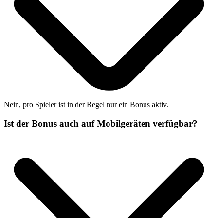
Nein, pro Spieler ist in der Regel nur ein Bonus aktiv.
Ist der Bonus auch auf Mobilgeräten verfügbar?