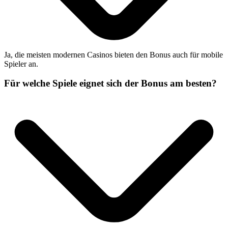
Ja, die meisten modernen Casinos bieten den Bonus auch für mobile
Spieler an.
Für welche Spiele eignet sich der Bonus am besten?