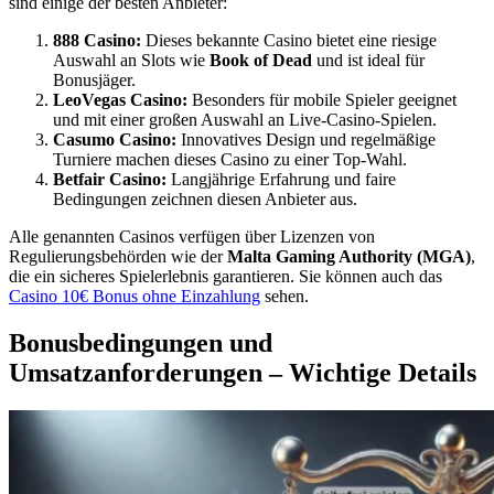
sind einige der besten Anbieter:
888 Casino:
Dieses bekannte Casino bietet eine riesige
Auswahl an Slots wie
Book of Dead
und ist ideal für
Bonusjäger.
LeoVegas Casino:
Besonders für mobile Spieler geeignet
und mit einer großen Auswahl an Live-Casino-Spielen.
Casumo Casino:
Innovatives Design und regelmäßige
Turniere machen dieses Casino zu einer Top-Wahl.
Betfair Casino:
Langjährige Erfahrung und faire
Bedingungen zeichnen diesen Anbieter aus.
Alle genannten Casinos verfügen über Lizenzen von
Regulierungsbehörden wie der
Malta Gaming Authority (MGA)
,
die ein sicheres Spielerlebnis garantieren. Sie können auch das
Casino 10€ Bonus ohne Einzahlung
sehen.
Bonusbedingungen und
Umsatzanforderungen – Wichtige Details