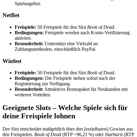
Spielangebot.
NetBet
Freispiele:
50 Freispiele für den Slot
Book of Dead
.
Bedingungen:
Freispiele werden nach Konto-Verifizierung
aktiviert.
Besonderheit:
Unterstützt eine Vielzahl an
Zahlungsmethoden, einschließlich PayPal.
Winfest
Freispiele:
50 Freispiele für den Slot
Book of Dead
.
Bedingungen:
Die Freispiele stehen sofort nach der
Registrierung zur Verfügung.
Besonderheit:
Attraktives Bonuspaket für Neukunden mit
weiteren Vorteilen.
Geeignete Slots – Welche Spiele sich für
deine Freispiele lohnen
Der Slot entscheidet maßgeblich über den [erzielbaren] Gewinn aus
den Freispielen.
Book of Dead
(RTP ~96,21 %) oder
Starburst
(RTP