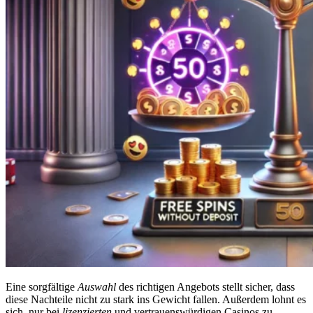
Eine sorgfältige
Auswahl
des richtigen Angebots stellt sicher, dass
diese Nachteile nicht zu stark ins Gewicht fallen. Außerdem lohnt es
sich, nur bei
lizenzierten
und vertrauenswürdigen Casinos zu