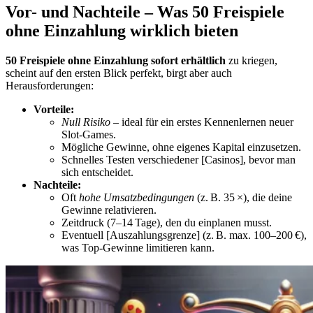
Vor- und Nachteile – Was 50 Freispiele
ohne Einzahlung wirklich bieten
50 Freispiele ohne Einzahlung sofort erhältlich
zu kriegen,
scheint auf den ersten Blick perfekt, birgt aber auch
Herausforderungen:
Vorteile:
Null Risiko
– ideal für ein erstes Kennenlernen neuer
Slot-Games.
Mögliche Gewinne, ohne eigenes Kapital einzusetzen.
Schnelles Testen verschiedener [Casinos], bevor man
sich entscheidet.
Nachteile:
Oft
hohe Umsatzbedingungen
(z. B. 35 ×), die deine
Gewinne relativieren.
Zeitdruck (7–14 Tage), den du einplanen musst.
Eventuell [Auszahlungsgrenze] (z. B. max. 100–200 €),
was Top-Gewinne limitieren kann.