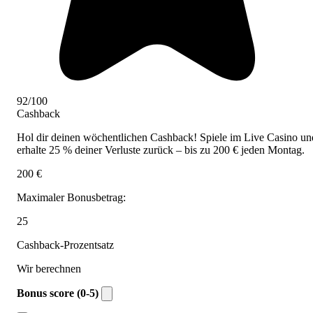
92/100
Cashback
Hol dir deinen wöchentlichen Cashback! Spiele im Live Casino un
erhalte 25 % deiner Verluste zurück – bis zu 200 € jeden Montag.
200 €
Maximaler Bonusbetrag:
25
Cashback-Prozentsatz
Wir berechnen
Bonus score (0-5)