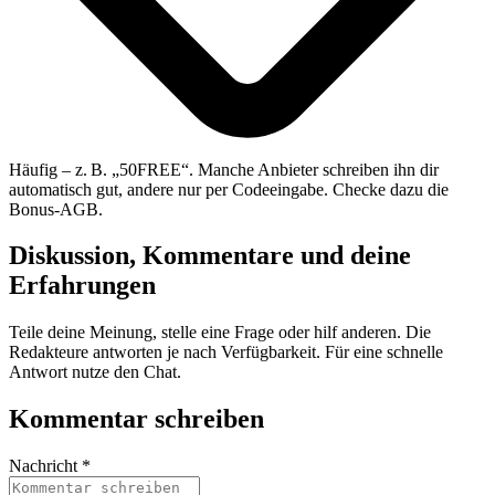
Häufig – z. B. „50FREE“. Manche Anbieter schreiben ihn dir
automatisch gut, andere nur per Codeeingabe. Checke dazu die
Bonus-AGB.
Diskussion, Kommentare und deine
Erfahrungen
Teile deine Meinung, stelle eine Frage oder hilf anderen. Die
Redakteure antworten je nach Verfügbarkeit. Für eine schnelle
Antwort nutze den Chat.
Kommentar schreiben
Nachricht *