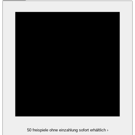
50 freispiele ohne einzahlung sofort erhältlich
›