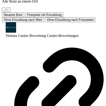
Alle Boni an einem Ort!
Neueste Boni
Freispiele mit Einzahlung
Ohne Einzahlung nach Wert
Ohne Einzahlung nach Freispielen
Slotuna Casino Bewertung
Casino-Bewertungen