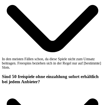
In den meisten Fällen schon, da diese Spiele nicht zum Umsatz
beitragen. Freespins beziehen sich in der Regel nur auf [bestimmte]
Slots.
Sind 50 freispiele ohne einzahlung sofort erhältlich
bei jedem Anbieter?