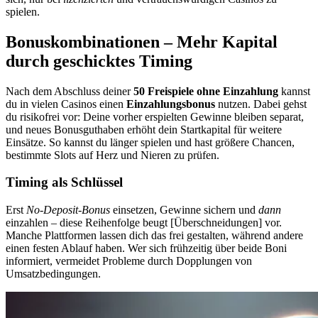
spielen.
Bonuskombinationen – Mehr Kapital
durch geschicktes Timing
Nach dem Abschluss deiner
50 Freispiele ohne Einzahlung
kannst
du in vielen Casinos einen
Einzahlungsbonus
nutzen. Dabei gehst
du risikofrei vor: Deine vorher erspielten Gewinne bleiben separat,
und neues Bonusguthaben erhöht dein Startkapital für weitere
Einsätze. So kannst du länger spielen und hast größere Chancen,
bestimmte Slots auf Herz und Nieren zu prüfen.
Timing als Schlüssel
Erst
No-Deposit-Bonus
einsetzen, Gewinne sichern und
dann
einzahlen – diese Reihenfolge beugt [Überschneidungen] vor.
Manche Plattformen lassen dich das frei gestalten, während andere
einen festen Ablauf haben. Wer sich frühzeitig über beide Boni
informiert, vermeidet Probleme durch Dopplungen von
Umsatzbedingungen.