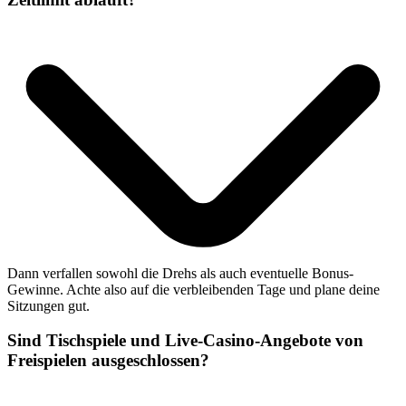
Dann verfallen sowohl die Drehs als auch eventuelle Bonus-
Gewinne. Achte also auf die verbleibenden Tage und plane deine
Sitzungen gut.
Sind Tischspiele und Live-Casino-Angebote von
Freispielen ausgeschlossen?